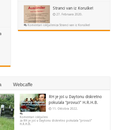
Stranci van iz Koruške!
27. Februara 2020.
Komentari isključeni
za Stranci van iz Koruške!
a
a
Webcaffe
RH je još u Daytonu diskretno
pokušala “provući” H.R.H.B.
11. Oktobra 2022.
Komentari isključeni
za RH je još u Daytonu diskretno pokušala “provući”
H.R.H.B.