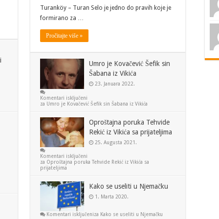
Turanköy – Turan Selo je jedno do pravih koje je
formirano za …
Pročitajte više »
i
Umro je Kovačević Šefik sin
Šabana iz Vikića
23. Januara 2022.
Komentari isključeni
za Umro je Kovačević Šefik sin Šabana iz Vikića
Oproštajna poruka Tehvide
Rekić iz Vikića sa prijateljima
25. Augusta 2021.
Komentari isključeni
za Oproštajna poruka Tehvide Rekić iz Vikića sa
prijateljima
Kako se useliti u Njemačku
1. Marta 2020.
Komentari isključeni
za Kako se useliti u Njemačku