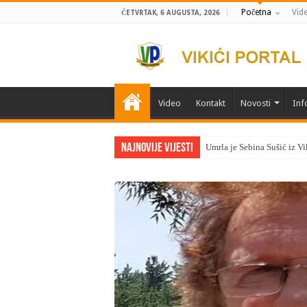
Početna
Vid
ČETVRTAK, 6 AUGUSTA, 2026
Video
Kontakt
Novosti
Inf
Najnovije vijesti
Umrla je Sebina Sušić iz Vi