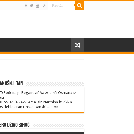
anašnji dan
70
Rođena je Beganović Vasvija kći Osmana iz
ića
91
rođen je Rekić Amel sin Nermina iz Vikića
95
deblokiran Unsko-sanski kanton
ra uživo Bihać