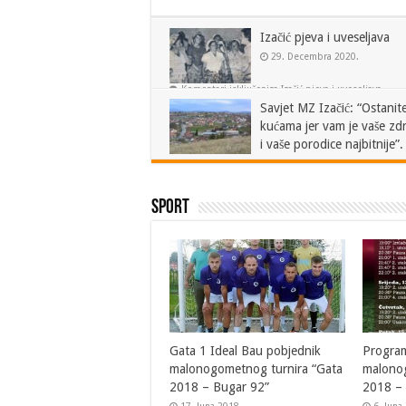
Izačić pjeva i uveseljava
29. Decembra 2020.
Komentari isključeni
za Izačić pjeva i uveseljava
Savjet MZ Izačić: “Ostanit
kućama jer vam je vaše zdr
i vaše porodice najbitnije”.
21. Marta 2020.
Komentari isključeni
za Savjet MZ Izačić: “Ostanite u kućama jer vam je vaše
Sport
zdravlje i vaše porodice najbitnije”.
Gata 1 Ideal Bau pobjednik
Program
malonogometnog turnira “Gata
malono
2018 – Bugar 92”
2018 – 