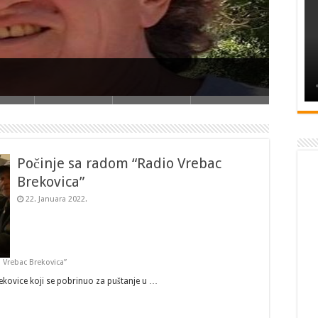
 godine
 u provinciji Bursa u Turskoj
Počinje sa radom “Radio Vrebac
Brekovica”
22. Januara 2022.
 Vrebac Brekovica”
ekovice koji se pobrinuo za puštanje u …