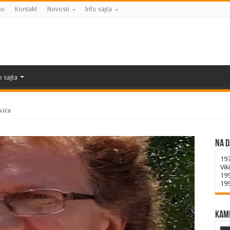
eo
Kontakt
Novosti
Info sajta
o sajta
kića
Na d
19
Vik
19
19
Kame