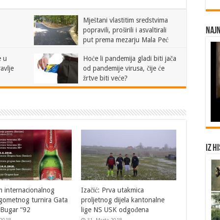
Mještani vlastitim sredstvima
Najn
popravili, proširili i asvaltirali
put prema mezarju Mala Peć
29. Augusta 2020.
e u
Hoće li pandemija gladi biti jača
Komentari isključeni
avlje
od pandemije virusa, čije će
za Mještani vlastitim sredstvima popravili, proširili i
asvaltirali put prema mezarju Mala Peć
žrtve biti veće?
21. Marta 2020.
Komentari isključeni
za Hoće li pandemija gladi biti jača od pandemije
virusa, čije će žrtve biti veće?
Iz h
 internacionalnog
Izačić: Prva utakmica
gometnog turnira Gata
proljetnog dijela kantonalne
Bugar “92
lige NS USK odgođena