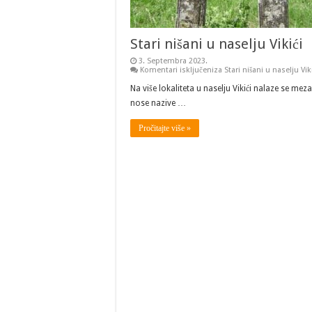
Stari nišani u naselju Vikići
3. Septembra 2023.
Komentari isključeni
za Stari nišani u naselju Vik
Na više lokaliteta u naselju Vikići nalaze se mez
nose nazive …
Pročitajte više »