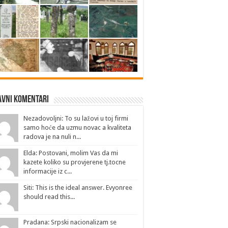
avni Komentari
Nezadovoljni: To su lažovi u toj firmi
samo hoće da uzmu novac a kvaliteta
radova je na nuli n...
Elda: Postovani, molim Vas da mi
kazete koliko su provjerene tj.tocne
informacije iz c...
Siti: This is the ideal answer. Evyonree
should read this...
Pradana: Srpski nacionalizam se