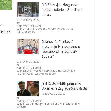
MMF Ukrajini zbog ruske
agresije odbrio 1,3 milijardi
dolara
8. Oktobra 2022.
ići
Komentari isključeni
za MMF Ukrajini zbog ruske agresije odbrio 1,3
arja koja
milijardi dolara
Milanović i Plenković
pretvaraju Hercegovinu u
“bosansko/hercegovačke
Sudete”
6. Oktobra 2022.
Komentari isključeni
za Milanović i Plenković pretvaraju Hercegovinu u
“bosansko/hercegovačke Sudete”
Je li C. Schmidth primjenio
Bonske, ili Zagrebačke ovlasti?
3. Oktobra 2022.
Komentari isključeni
za Je li C. Schmidth primjenio Bonske, ili Zagrebačke
ovlasti?