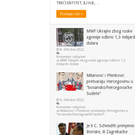
TREĆI ENTITET, ILI H.B., …
Pročitajte više »
MMF Ukrajini zbog ruske
agresije odbrio 1,3 milijard
dolara
8. Oktobra 2022.
Komentari isključeni
za MMF Ukrajini zbog ruske agresije odbrio 1,3
milijardi dolara
Milanović i Plenković
pretvaraju Hercegovinu u
“bosansko/hercegovačke
Sudete”
6. Oktobra 2022.
Komentari isključeni
za Milanović i Plenković pretvaraju Hercegovinu u
“bosansko/hercegovačke Sudete”
Je li C. Schmidth primjenio
Bonske, ili Zagrebačke