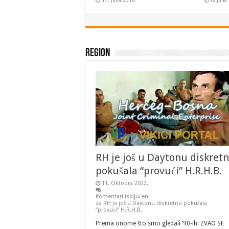
17. Juna 2018.
6. Juna
Region
RH je još u Daytonu diskret
pokušala “provući” H.R.H.B.
11. Oktobra 2022.
Komentari isključeni
za RH je još u Daytonu diskretno pokušala
“provući” H.R.H.B.
Prema onome što smo gledali ‘90-ih: ZVAO SE