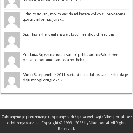
Elda: Postovani, molim Vas da mi kazete koliko su provjerene
tj.tocne informacije iz c...
Siti: This is the ideal answer. Evyonree should read this...
Pradana: Srpski nacionalizam se pdrbuoio, nažalost, već
odavno i potpuno samostalno. Reha...
Mirta: 6. septembar 2011. steta sto ste dali oskvatu treba da je
daju mnogi drugi oko v...
Zabranjeno je preuzimanje i kopiranje sadržaja sa web sajta
Vikići portal
, bez
odobrenja
vlasnika
. Copyright © 1999 - 2026 by Vikići portal. All Rights
Reserved.