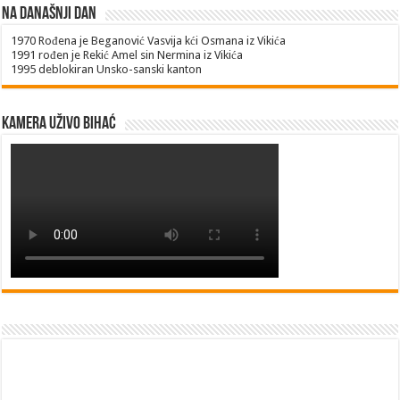
Na današnji dan
1970
Rođena je Beganović Vasvija kći Osmana iz Vikića
1991
rođen je Rekić Amel sin Nermina iz Vikića
1995
deblokiran Unsko-sanski kanton
Kamera uživo Bihać