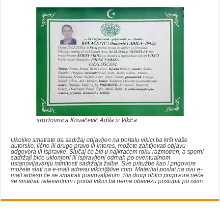
smrtovnica Kovačević Adila iz Vikića
Ukoliko smatrate da sadržaj objavljen na portalu vikici.ba krši vaše
autorsko, lično ili drugo pravo ili interes, možete zahtijevati objavu
odgovora ili ispravke. Slučaj će biti u najkraćem roku razmotren, a sporni
sadržaji biće uklonjeni ili ispravljeni odmah po eventualnom
ustanovljavanju istinitosti sadržaja žalbe. Sve pritužbe kao i prigovore
možete slati na e-mail adresu vikici@live.com. Materijal poslat na ovu e-
mail adresu će se smatrati pravovaljanim. Svi drugi oblici prigovora neće
se smatrati relevantnim i portal vikici.ba nema obavezu postupiti po istim.