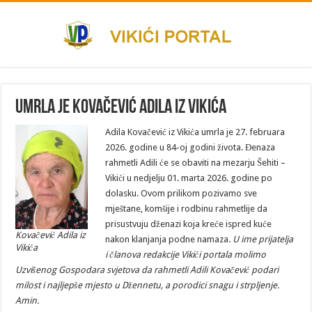
Umrla je Kovačević Adila iz Vikića
Adila Kovačević iz Vikića umrla je 27. februara
2026. godine u 84-oj godini života. Đenaza
rahmetli Adili će se obaviti na mezarju Šehiti –
Vikići u nedjelju 01. marta 2026. godine po
dolasku. Ovom prilikom pozivamo sve
mještane, komšije i rodbinu rahmetlije da
prisustvuju dženazi koja kreće ispred kuće
Kovačević Adila iz
nakon klanjanja podne namaza.
U ime prijatelja
Vikića
i članova redakcije Vikići portala molimo
Uzvišenog Gospodara svjetova da rahmetli Adili Kovačević podari
milost i najljepše mjesto u Džennetu, a porodici snagu i strpljenje.
Amin.