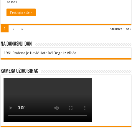
za nas …
Pročitajte više »
1
2
»
Stranica 1 of 2
Na današnji dan
1961
Rođena je Havić Hate kći Bege iz Vikića
Kamera uživo Bihać