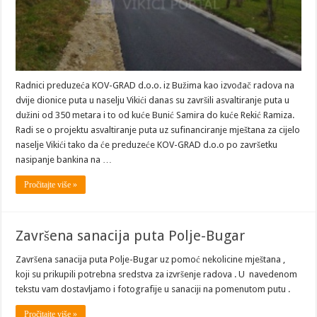
Radnici preduzeća KOV-GRAD d.o.o. iz Bužima kao izvođač radova na
dvije dionice puta u naselju Vikići danas su završili asvaltiranje puta u
dužini od 350 metara i to od kuće Bunić Samira do kuće Rekić Ramiza.
Radi se o projektu asvaltiranje puta uz sufinanciranje mještana za cijelo
naselje Vikići tako da će preduzeće KOV-GRAD d.o.o po završetku
nasipanje bankina na …
Pročitajte više »
Završena sanacija puta Polje-Bugar
Završena sanacija puta Polje-Bugar uz pomoć nekolicine mještana ,
koji su prikupili potrebna sredstva za izvršenje radova . U navedenom
tekstu vam dostavljamo i fotografije u sanaciji na pomenutom putu .
Pročitajte više »