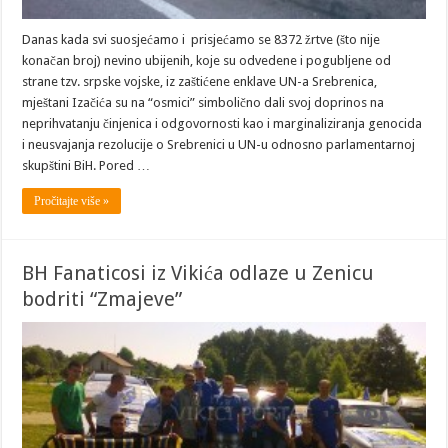
Danas kada svi suosjećamo i prisjećamo se 8372 žrtve (što nije
konačan broj) nevino ubijenih, koje su odvedene i pogubljene od
strane tzv. srpske vojske, iz zaštićene enklave UN-a Srebrenica,
mještani Izačića su na “osmici” simbolično dali svoj doprinos na
neprihvatanju činjenica i odgovornosti kao i marginaliziranja genocida
i neusvajanja rezolucije o Srebrenici u UN-u odnosno parlamentarnoj
skupštini BiH. Pored …
Pročitajte više »
BH Fanaticosi iz Vikića odlaze u Zenicu
bodriti “Zmajeve”