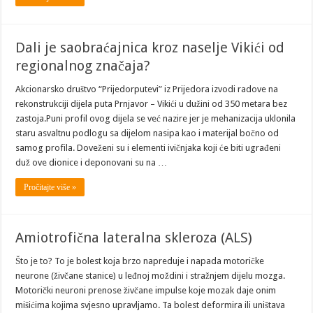
Dali je saobraćajnica kroz naselje Vikići od
regionalnog značaja?
Akcionarsko društvo “Prijedorputevi” iz Prijedora izvodi radove na
rekonstrukciji dijela puta Prnjavor – Vikići u dužini od 350 metara bez
zastoja.Puni profil ovog dijela se već nazire jer je mehanizacija uklonila
staru asvaltnu podlogu sa dijelom nasipa kao i materijal bočno od
samog profila. Doveženi su i elementi ivičnjaka koji će biti ugrađeni
duž ove dionice i deponovani su na …
Pročitajte više »
Amiotrofična lateralna skleroza (ALS)
Što je to? To je bolest koja brzo napreduje i napada motoričke
neurone (živčane stanice) u leđnoj moždini i stražnjem dijelu mozga.
Motorički neuroni prenose živčane impulse koje mozak daje onim
mišićima kojima svjesno upravljamo. Ta bolest deformira ili uništava