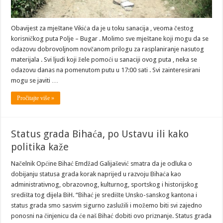
Obavijest za mještane Vikića da je u toku sanacija , veoma čestog
korisničkog puta Polje – Bugar . Molimo sve mještane koji mogu da se
odazovu dobrovoljnom novčanom prilogu za rasplaniranje nasutog
materijala . Svi ljudi koji žele pomoći u sanaciji ovog puta , neka se
odazovu danas na pomenutom putu u 17:00 sati . Svi zainteresirani
mogu se javiti …
Pročitajte više »
Status grada Bihaća, po Ustavu ili kako
politika kaže
Načelnik Općine Bihać Emdžad Galijašević smatra da je odluka o
dobijanju statusa grada korak naprijed u razvoju Bihaća kao
administrativnog, obrazovnog, kulturnog, sportskog i historijskog
središta tog dijela BiH. “Bihać je središte Unsko-sanskog kantona i
status grada smo sasvim sigurno zaslužili i možemo biti svi zajedno
ponosni na činjenicu da će naš Bihać dobiti ovo priznanje. Status grada