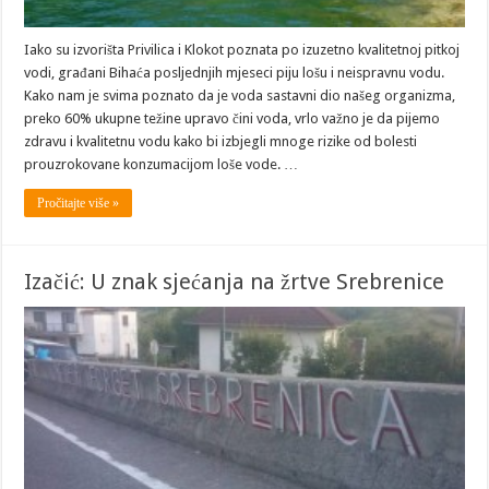
Iako su izvorišta Privilica i Klokot poznata po izuzetno kvalitetnoj pitkoj
vodi, građani Bihaća posljednjih mjeseci piju lošu i neispravnu vodu.
Kako nam je svima poznato da je voda sastavni dio našeg organizma,
preko 60% ukupne težine upravo čini voda, vrlo važno je da pijemo
zdravu i kvalitetnu vodu kako bi izbjegli mnoge rizike od bolesti
prouzrokovane konzumacijom loše vode. …
Pročitajte više »
Izačić: U znak sjećanja na žrtve Srebrenice