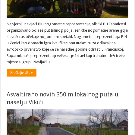
Najvjerniji navijači BiH nogometne reprezentacije, vikićki BH Fanaticosi
organizovano odlaze put Bilinog polja, zeničke nogometne arene gdje
se večeras očekuje nogometni spetakl. Nogometna reprezentacija BiH
u Zenici kao domaćin igra kvalifikacionu utakmicu za odlazak na
evropsko prvenstvo koje će se naredne godine održati u Francuskoj.
Suparnik našoj reprezentaciji večeras je Izrael koji trenutno drži treće
mjesto u grupi. Navijači iz …
Pročitajte više »
Asvaltirano novih 350 m lokalnog puta u
naselju Vikići