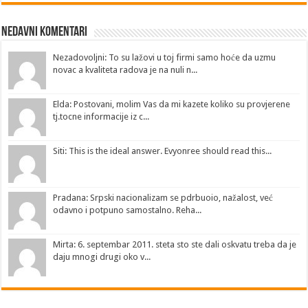
Nedavni Komentari
Nezadovoljni: To su lažovi u toj firmi samo hoće da uzmu
novac a kvaliteta radova je na nuli n...
Elda: Postovani, molim Vas da mi kazete koliko su provjerene
tj.tocne informacije iz c...
Siti: This is the ideal answer. Evyonree should read this...
Pradana: Srpski nacionalizam se pdrbuoio, nažalost, već
odavno i potpuno samostalno. Reha...
Mirta: 6. septembar 2011. steta sto ste dali oskvatu treba da je
daju mnogi drugi oko v...