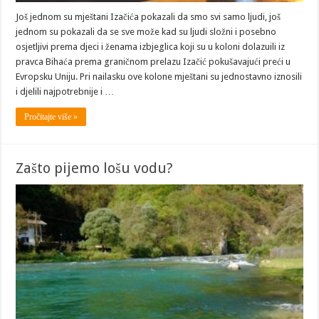
Još jednom su mještani Izačića pokazali da smo svi samo ljudi, još
jednom su pokazali da se sve može kad su ljudi složni i posebno
osjetljivi prema djeci i ženama izbjeglica koji su u koloni dolazuili iz
pravca Bihaća prema graničnom prelazu Izačić pokušavajući preći u
Evropsku Uniju. Pri nailasku ove kolone mještani su jednostavno iznosili
i djelili najpotrebnije i …
Pročitajte više »
Zašto pijemo lošu vodu?