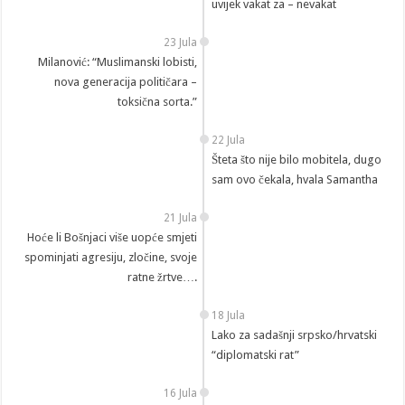
uvijek vakat za – nevakat
23 Jula
Milanović: “Muslimanski lobisti,
nova generacija političara –
toksična sorta.”
22 Jula
Šteta što nije bilo mobitela, dugo
sam ovo čekala, hvala Samantha
21 Jula
Hoće li Bošnjaci više uopće smjeti
spominjati agresiju, zločine, svoje
ratne žrtve….
18 Jula
Lako za sadašnji srpsko/hrvatski
“diplomatski rat”
16 Jula