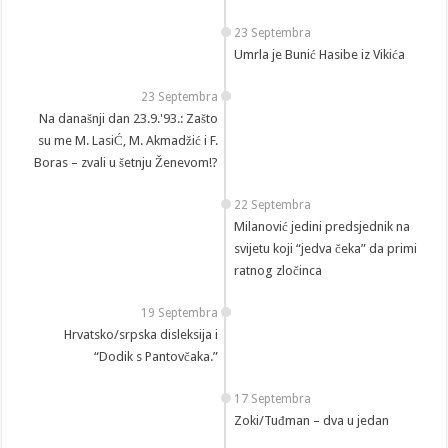
23 Septembra
Umrla je Bunić Hasibe iz Vikića
23 Septembra
Na današnji dan 23.9.'93.: Zašto
su me M. LasiĆ, M. Akmadžić i F.
Boras – zvali u šetnju Ženevom!?
22 Septembra
Milanović jedini predsjednik na
svijetu koji “jedva čeka” da primi
ratnog zločinca
19 Septembra
Hrvatsko/srpska disleksija i
“Dodik s Pantovčaka.”
17 Septembra
Zoki/Tuđman – dva u jedan