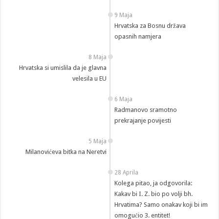
9 Maja
Hrvatska za Bosnu država
opasnih namjera
8 Maja
Hrvatska si umislila da je glavna
velesila u EU
6 Maja
Radmanovo sramotno
prekrajanje povijesti
5 Maja
Milanovićeva bitka na Neretvi
28 Aprila
Kolega pitao, ja odgovorila:
Kakav bi I. Z. bio po volji bh.
Hrvatima? Samo onakav koji bi im
omogućio 3. entitet!