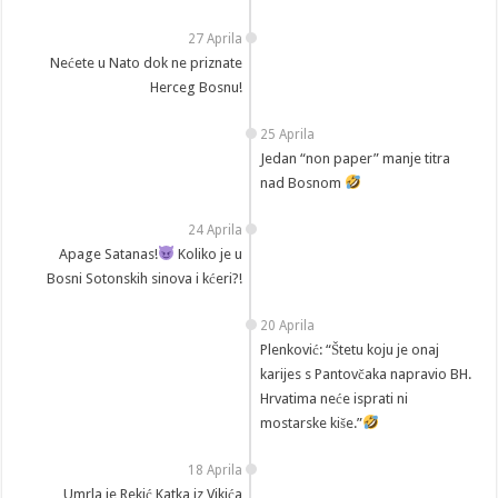
27 Aprila
Nećete u Nato dok ne priznate
Herceg Bosnu!
25 Aprila
Jedan “non paper” manje titra
nad Bosnom
24 Aprila
Apage Satanas!
Koliko je u
Bosni Sotonskih sinova i kćeri?!
20 Aprila
Plenković: “Štetu koju je onaj
karijes s Pantovčaka napravio BH.
Hrvatima neće isprati ni
mostarske kiše.”
18 Aprila
Umrla je Rekić Katka iz Vikića