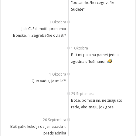
“bosansko/hercegovačke
Sudete”
3 Oktobra
Je li C. Schmidth primjenio
Bonske, ili Zagrebačke ovlasti?
1 Oktobra
Baš mi pala na pamet jedna
zgodna s Tuđmanom
1 Oktobra
Quo vadis, Jasmila?!
29 Septembra
Bože, pomozi im, ne znaju što
rade, ako znaju, još gore
26 Septembra
Bošnjački kukolj i dalje napada r.
predsjednika