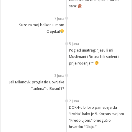
sam”
7 Juna
Suze za moj balkon u mom
Osijeku!
5 Juna
Pogled unatrag: “Jesu li mi
Muslimani i Bosna bili suđeni i
prije rođenja?”
3 Juna
Jeli Milanović proglasio Bošnjake
“tuđima” u Bosni???
2 Juna
DORH-u bi bilo pametnije da
“izviđa” kako je 5. Korpus svojom
“Predolujom,” omogućio
hrvatsku “Oluju.”