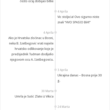
često očaj dobijao bitke
4 Aprila
Vic stoljeća! Ovo sigurno niste
znali “HVO SPASIO BiH!”
4 Aprila
Ako je Hrvatska zločinac u Bosni,
neka B. Izetbegović vrati najviše
hrvatsko odlikovanje koje je
predsjednik Tuđman dodijelio
njegovom ocu A. Izetbegoviću.
3 Aprila
Ukrajina danas – Bosna prije 30
g.
30 Marta
Umrla je Sušić Zlate iz Vikića
24 Marta