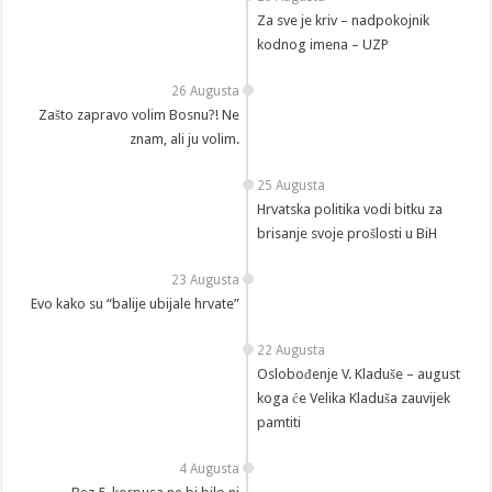
Za sve je kriv – nadpokojnik
kodnog imena – UZP
26 Augusta
Zašto zapravo volim Bosnu?! Ne
znam, ali ju volim.
25 Augusta
Hrvatska politika vodi bitku za
brisanje svoje prošlosti u BiH
23 Augusta
Evo kako su “balije ubijale hrvate”
22 Augusta
Oslobođenje V. Kladuše – august
koga će Velika Kladuša zauvijek
pamtiti
4 Augusta