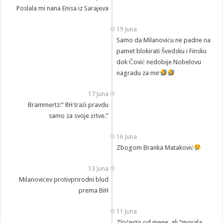
Poslala mi nana Enisa iz Sarajeva
19 Juna
Samo da Milanoviću ne padne na
pamet blokirati Švedsku i Finsku
dok Čović nedobije Nobelovu
nagradu za mir
17 Juna
Brammertz:” RH traži pravdu
samo za svoje żrtve.”
16 Juna
Zbogom Branka Mataković
13 Juna
Milanovićev protivprirodni blud
prema BiH
11 Juna
Zločesto od mene, ali “morala