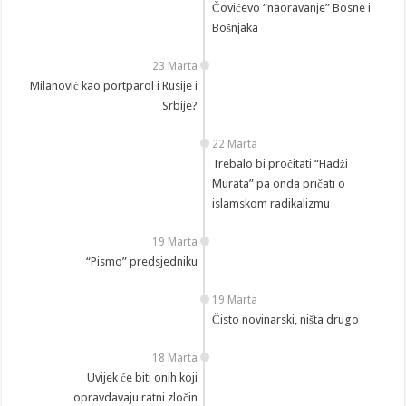
Čovićevo “naoravanje” Bosne i
Bošnjaka
23 Marta
Milanović kao portparol i Rusije i
Srbije?
22 Marta
Trebalo bi pročitati “Hadži
Murata” pa onda pričati o
islamskom radikalizmu
19 Marta
“Pismo” predsjedniku
19 Marta
Čisto novinarski, ništa drugo
18 Marta
Uvijek će biti onih koji
opravdavaju ratni zločin