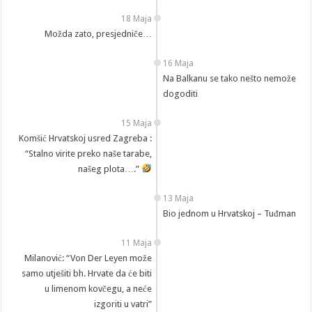
18 Maja
Možda zato, presjedniče…
16 Maja
Na Balkanu se tako nešto nemože
dogoditi
15 Maja
Komšić Hrvatskoj usred Zagreba :
“Stalno virite preko naše tarabe,
našeg plota….”
13 Maja
Bio jednom u Hrvatskoj – Tuđman
11 Maja
Milanović: “Von Der Leyen može
samo utješiti bh. Hrvate da će biti
u limenom kovčegu, a neće
izgoriti u vatri”