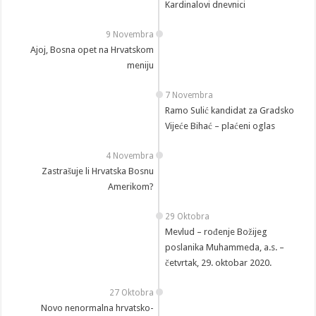
Kardinalovi dnevnici
9 Novembra
Ajoj, Bosna opet na Hrvatskom
meniju
7 Novembra
Ramo Sulić kandidat za Gradsko
Vijeće Bihać – plaćeni oglas
4 Novembra
Zastrašuje li Hrvatska Bosnu
Amerikom?
29 Oktobra
Mevlud – rođenje Božijeg
poslanika Muhammeda, a.s. –
četvrtak, 29. oktobar 2020.
27 Oktobra
Novo nenormalna hrvatsko-