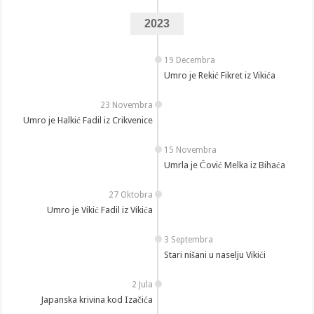
2023
19 Decembra
Umro je Rekić Fikret iz Vikića
23 Novembra
Umro je Halkić Fadil iz Crikvenice
15 Novembra
Umrla je Čović Melka iz Bihaća
27 Oktobra
Umro je Vikić Fadil iz Vikića
3 Septembra
Stari nišani u naselju Vikići
2 Jula
Japanska krivina kod Izačića