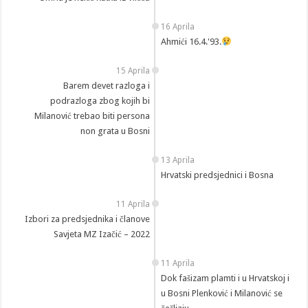
16 Aprila
Ahmići 16.4.'93.
15 Aprila
Barem devet razloga i
podrazloga zbog kojih bi
Milanović trebao biti persona
non grata u Bosni
13 Aprila
Hrvatski predsjednici i Bosna
11 Aprila
Izbori za predsjednika i članove
Savjeta MZ Izačić – 2022
11 Aprila
Dok fašizam plamti i u Hrvatskoj i
u Bosni Plenković i Milanović se