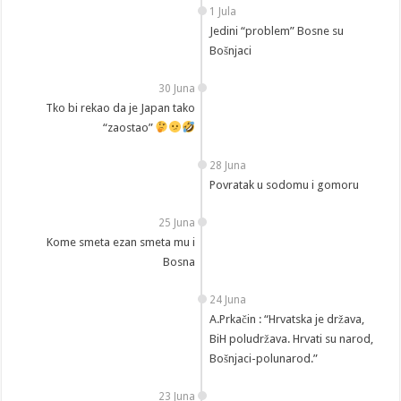
1 Jula
Jedini “problem” Bosne su
Bošnjaci
30 Juna
Tko bi rekao da je Japan tako
“zaostao”
28 Juna
Povratak u sodomu i gomoru
25 Juna
Kome smeta ezan smeta mu i
Bosna
24 Juna
A.Prkačin : “Hrvatska je država,
BiH poludržava. Hrvati su narod,
Bošnjaci-polunarod.”
23 Juna