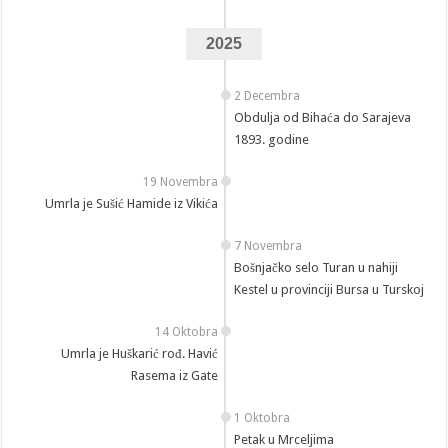
2025
2 Decembra
Obdulja od Bihaća do Sarajeva
1893. godine
19 Novembra
Umrla je Sušić Hamide iz Vikića
7 Novembra
Bošnjačko selo Turan u nahiji
Kestel u provinciji Bursa u Turskoj
14 Oktobra
Umrla je Huškarić rođ. Havić
Rasema iz Gate
1 Oktobra
Petak u Mrceljima