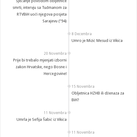
Sjećanje povodom obljetnice
smrti, intervju sa Tuđmanom za
RTVBiH uoči njegova posjeta
Sarajevu (“94)
8 Decembra
Umro je Mizić Mesud iz Vikića
20 Novembra
Prije bi trebalo mjenjati izborni
zakon Hrvatske, nego Bosne i
Hercegovine!
15 Novembra
Obljetnica HZHB ili dženaza za
BiH?
11 Novembra
Umrla je Sefija Šabić iz Vikića
11 Novembra