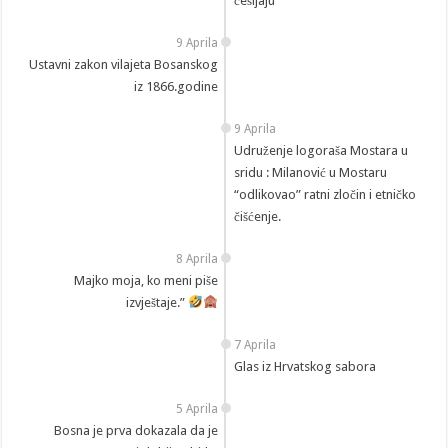
češljaju
9 Aprila
Ustavni zakon vilajeta Bosanskog
iz 1866.godine
9 Aprila
Udruženje logoraša Mostara u
sridu : Milanović u Mostaru
“odlikovao” ratni zločin i etničko
čišćenje.
8 Aprila
Majko moja, ko meni piše
izvještaje.”
7 Aprila
Glas iz Hrvatskog sabora
5 Aprila
Bosna je prva dokazala da je