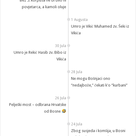
Bez 5. korpusa ne bi bilo ni
povjetarca, a kamoli oluje
1 Augusta
Umro je Vikić Muhamed zv. Šeki iz
Vikića
30 Jula
Umro je Rekić Hasib zv. Bibo iz
Vikića
28 Jula
Ne mogu Bošnjaci ono
“nedajbože,” čekati k'o “kurbani”
26 Jula
Pelješki most – odbrana Hrvatske
od Bosne
24 Jula
Zbog susjeda i komšija, u Bosni