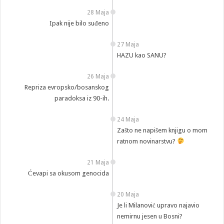
28 Maja
Ipak nije bilo suđeno
27 Maja
HAZU kao SANU?
26 Maja
Repriza evropsko/bosanskog
paradoksa iz 90-ih.
24 Maja
Zašto ne napišem knjigu o mom
ratnom novinarstvu?
21 Maja
Ćevapi sa okusom genocida
20 Maja
Je li Milanović upravo najavio
nemirnu jesen u Bosni?