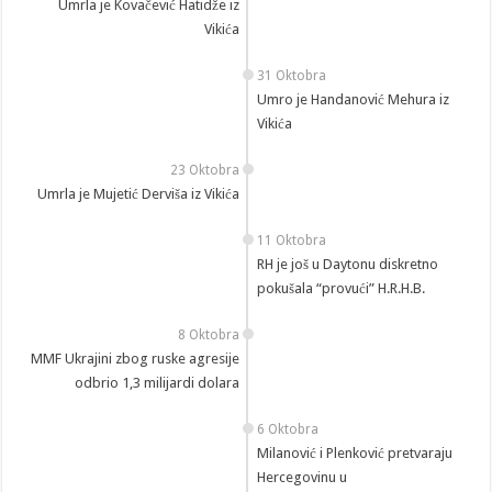
Umrla je Kovačević Hatidže iz
Vikića
31 Oktobra
Umro je Handanović Mehura iz
Vikića
23 Oktobra
Umrla je Mujetić Derviša iz Vikića
11 Oktobra
RH je još u Daytonu diskretno
pokušala “provući” H.R.H.B.
8 Oktobra
MMF Ukrajini zbog ruske agresije
odbrio 1,3 milijardi dolara
6 Oktobra
Milanović i Plenković pretvaraju
Hercegovinu u