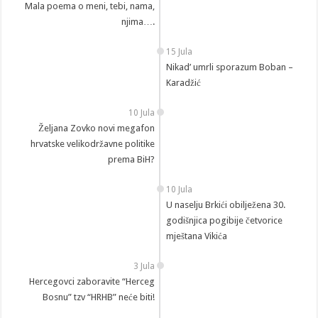
Mala poema o meni, tebi, nama,
njima….
15 Jula
Nikad’ umrli sporazum Boban –
Karadžić
10 Jula
Željana Zovko novi megafon
hrvatske velikodržavne politike
prema BiH?
10 Jula
U naselju Brkići obilježena 30.
godišnjica pogibije četvorice
mještana Vikića
3 Jula
Hercegovci zaboravite “Herceg
Bosnu” tzv “HRHB” neće biti!