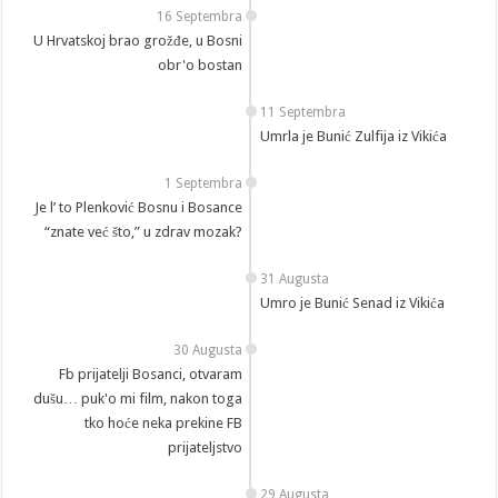
16 Septembra
U Hrvatskoj brao grožđe, u Bosni
obr'o bostan
11 Septembra
Umrla je Bunić Zulfija iz Vikića
1 Septembra
Je l’ to Plenković Bosnu i Bosance
“znate već što,” u zdrav mozak?
31 Augusta
Umro je Bunić Senad iz Vikića
30 Augusta
Fb prijatelji Bosanci, otvaram
dušu… puk'o mi film, nakon toga
tko hoće neka prekine FB
prijateljstvo
29 Augusta