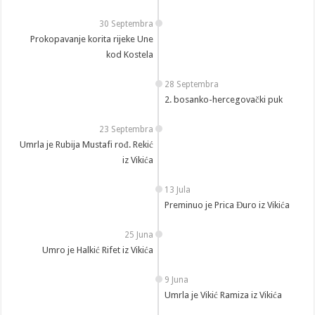
30 Septembra
Prokopavanje korita rijeke Une
kod Kostela
28 Septembra
2. bosanko-hercegovački puk
23 Septembra
Umrla je Rubija Mustafi rođ. Rekić
iz Vikića
13 Jula
Preminuo je Prica Đuro iz Vikića
25 Juna
Umro je Halkić Rifet iz Vikića
9 Juna
Umrla je Vikić Ramiza iz Vikića