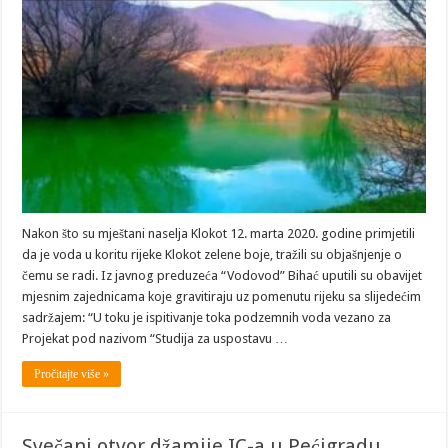
Nakon što su mještani naselja Klokot 12. marta 2020. godine primjetili
da je voda u koritu rijeke Klokot zelene boje, tražili su objašnjenje o
čemu se radi. Iz javnog preduzeća “Vodovod” Bihać uputili su obavijet
mjesnim zajednicama koje gravitiraju uz pomenutu rijeku sa slijedećim
sadržajem: “U toku je ispitivanje toka podzemnih voda vezano za
Projekat pod nazivom “Studija za uspostavu …
Pročitajte više »
Svečani otvor džamije IC-a u Pećigradu