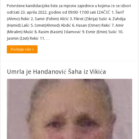
Potvrđene kandidacijske liste za mjesne zajednice u kojima će se izbori
održati 23. aprila 2022. godine od 09:00-17:00 sati IZAČIĆ 1. Šerif
(Ahmo) Rekić 2. Samir (Fehim) Aličić 3. Fikret (Zikrija) Sušić 4. Zuhdija
(Hamid) Lalić 5. Ismet(Ahmed) Abdić 6. Hasan (Omer) Rekić 7. Amir
(Miralim) Mušić 8. Rasim (Kasim) Islamović 9. Esmir (Emin) Sušić 10.
Jasmin (Izet) Rekić 11. …
Pročitajte više »
Umrla je Handanović Šaha iz Vikića