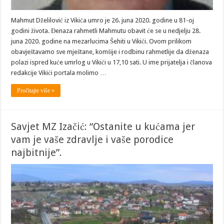
Mahmut Dželilović iz Vikića umro je 26. juna 2020. godine u 81-oj
godini života. Đenaza rahmetli Mahmutu obavit će se u nedjelju 28.
juna 2020. godine na mezarlucima Šehiti u Vikići. Ovom prilikom
obavještavamo sve mještane, komšije i rodbinu rahmetlije da dženaza
polazi ispred kuće umrlog u Vikići u 17,10 sati. U ime prijatelja i članova
redakcije Vikići portala molimo …
Pročitajte više »
Savjet MZ Izačić: “Ostanite u kućama jer
vam je vaše zdravlje i vaše porodice
najbitnije”.