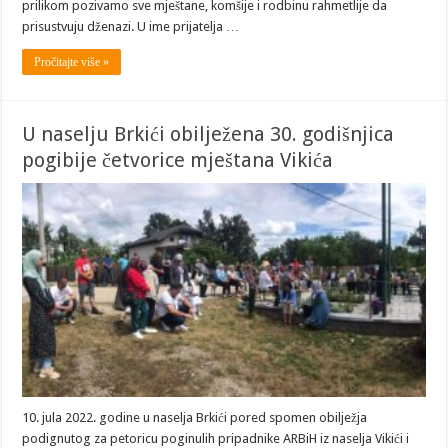
prilikom pozivamo sve mještane, komšije i rodbinu rahmetlije da
prisustvuju dženazi. U ime prijatelja …
Pročitajte više »
U naselju Brkići obilježena 30. godišnjica
pogibije četvorice mještana Vikića
10. jula 2022. godine u naselja Brkići pored spomen obilježja
podignutog za petoricu poginulih pripadnike ARBiH iz naselja Vikići i