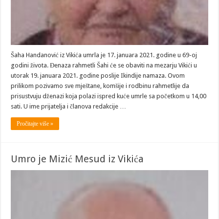
Šaha Handanović iz Vikića umrla je 17. januara 2021. godine u 69-oj
godini života. Đenaza rahmetli Šahi će se obaviti na mezarju Vikići u
utorak 19. januara 2021. godine poslije Ikindije namaza. Ovom
prilikom pozivamo sve mještane, komšije i rodbinu rahmetlije da
prisustvuju dženazi koja polazi ispred kuće umrle sa početkom u 14,00
sati. U ime prijatelja i članova redakcije …
Pročitajte više »
Umro je Mizić Mesud iz Vikića