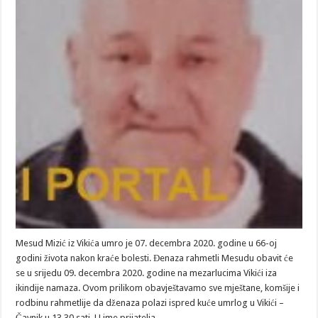
Mesud Mizić iz Vikića umro je 07. decembra 2020. godine u 66-oj
godini života nakon kraće bolesti. Đenaza rahmetli Mesudu obavit će
se u srijedu 09. decembra 2020. godine na mezarlucima Vikići iza
ikindije namaza. Ovom prilikom obavještavamo sve mještane, komšije i
rodbinu rahmetlije da dženaza polazi ispred kuće umrlog u Vikići –
Čavnik u 13,30 sati. U ime prijatelja …