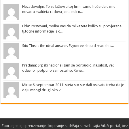
Nezadovoljni: To su lažovi u toj firmi samo hoće da uzmu
novac a kvaliteta radova je na nuli n...
Elda: Postovani, molim Vas da mi kazete koliko su provjerene
tj.tocne informacije iz c...
Siti: This is the ideal answer. Evyonree should read this...
Pradana: Srpski nacionalizam se pdrbuoio, nažalost, već
odavno i potpuno samostalno. Reha...
Mirta: 6. septembar 2011. steta sto ste dali oskvatu treba da je
daju mnogi drugi oko v...
Zabranjeno je preuzimanje i kopiranje sadržaja sa web sajta
Vikići portal
, bez