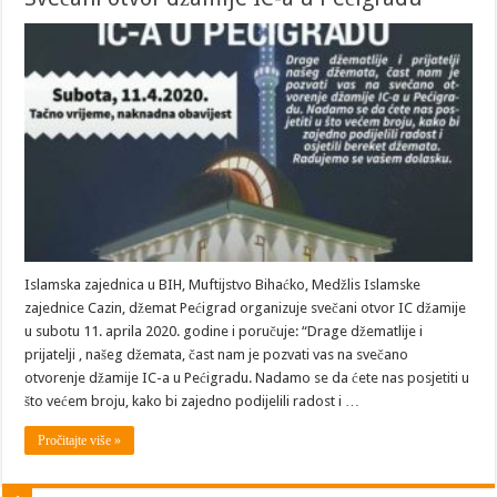
Islamska zajednica u BIH, Muftijstvo Bihaćko, Medžlis Islamske
zajednice Cazin, džemat Pećigrad organizuje svečani otvor IC džamije
u subotu 11. aprila 2020. godine i poručuje: “Drage džematlije i
prijatelji , našeg džemata, čast nam je pozvati vas na svečano
otvorenje džamije IC-a u Pećigradu. Nadamo se da ćete nas posjetiti u
što većem broju, kako bi zajedno podijelili radost i …
Pročitajte više »