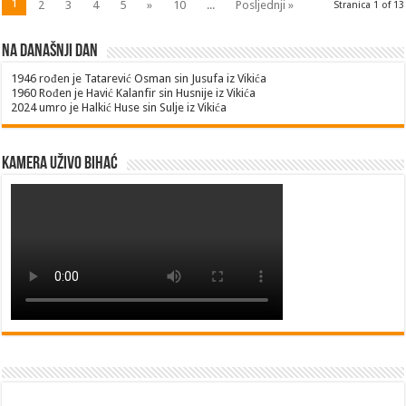
1
2
3
4
5
»
10
...
Posljednji »
Stranica 1 of 13
Na današnji dan
1946
rođen je Tatarević Osman sin Jusufa iz Vikića
1960
Rođen je Havić Kalanfir sin Husnije iz Vikića
2024
umro je Halkić Huse sin Sulje iz Vikića
Kamera uživo Bihać