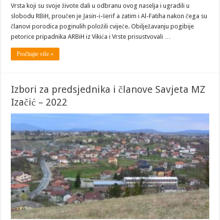
Vrsta koji su svoje živote dali u odbranu ovog naselja i ugradili u
slobodu RBiH, proučen je Jasin-i-šerif a zatim i Al-Fatiha nakon čega su
članovi porodica poginulih položili cvijeće. Obilježavanju pogibije
petorice pripadnika ARBiH iz Vikića i Vrste prisustvovali …
Pročitajte više »
Izbori za predsjednika i članove Savjeta MZ
Izačić – 2022