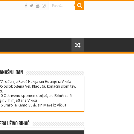
anašnji dan
77
rođen je Rekić Hakija sin Husnije iz Vikića
95
oslobođena Vel. Kladuša, konačni slom tzv.
ZB
10
Otkriveno spomen obilježje u Brkići za 5
inulih mještana Vikića
16
umro je Kemo Sušić sin Meše iz Vikića
ra uživo Bihać