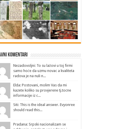
avni Komentari
Nezadovoljni: To su lažovi u toj firmi
samo hoće da uzmu novac a kvaliteta
radova je na nuli n...
Elda: Postovani, molim Vas da mi
kazete koliko su provjerene tj.tocne
informacije iz c...
Siti: This is the ideal answer. Evyonree
should read this...
Pradana: Srpski nacionalizam se