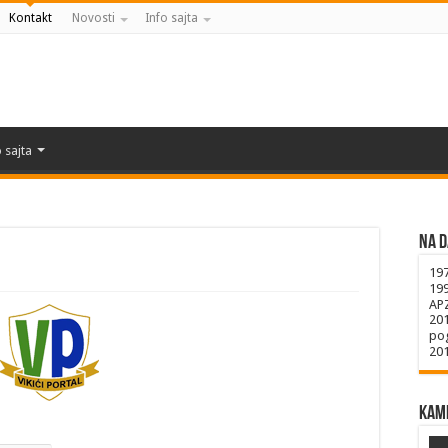
Kontakt
Novosti
Info sajta
 sajta
Na d
19
19
AP
20
pog
20
Kame