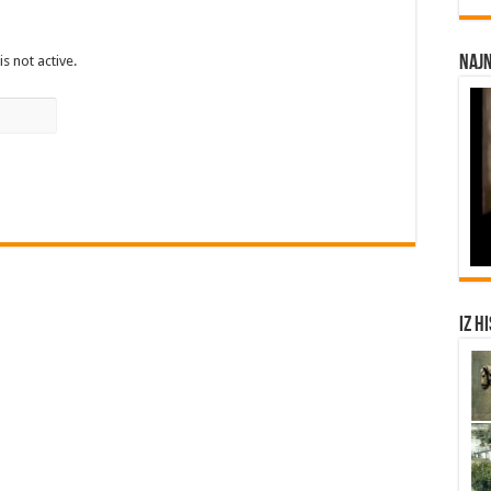
is not active.
Najn
Iz h