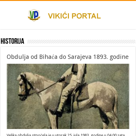
Historija
Obdulja od Bihaća do Sarajeva 1893. godine
Velika obdulja otpočela je u utorak 25. jula 1983. godine u 04,00 sata