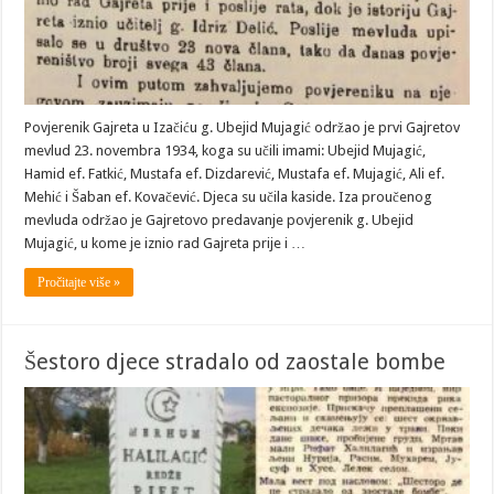
Povjerenik Gajreta u Izačiću g. Ubejid Mujagić održao je prvi Gajretov
mevlud 23. novembra 1934, koga su učili imami: Ubejid Mujagić,
Hamid ef. Fatkić, Mustafa ef. Dizdarević, Mustafa ef. Mujagić, Ali ef.
Mehić i Šaban ef. Kovačević. Djeca su učila kaside. Iza proučenog
mevluda održao je Gajretovo predavanje povjerenik g. Ubejid
Mujagić, u kome je iz­nio rad Gajreta prije i …
Pročitajte više »
Šestoro djece stradalo od zaostale bombe