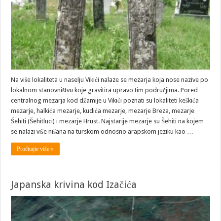
Na više lokaliteta u naselju Vikići nalaze se mezarja koja nose nazive po
lokalnom stanovništvu koje gravitira upravo tim područjima. Pored
centralnog mezarja kod džamije u Vikići poznati su lokaliteti keškića
mezarje, halkića mezarje, kudića mezarje, mezarje Breza, mezarje
Šehiti (Šehitluci) i mezarje Hrust. Najstarije mezarje su Šehiti na kojem
se nalazi više nišana na turskom odnosno arapskom jeziku kao …
Pročitajte više »
Japanska krivina kod Izačića