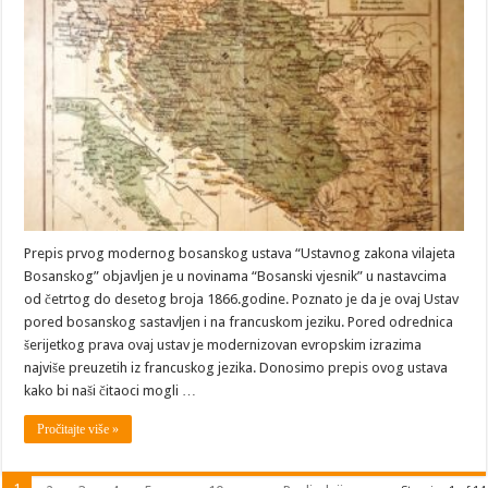
Prepis prvog modernog bosanskog ustava “Ustavnog zakona vilajeta
Bosanskog” objavljen je u novinama “Bosanski vjesnik” u nastavcima
od četrtog do desetog broja 1866.godine. Poznato je da je ovaj Ustav
pored bosanskog sastavljen i na francuskom jeziku. Pored odrednica
šerijetkog prava ovaj ustav je modernizovan evropskim izrazima
najviše preuzetih iz francuskog jezika. Donosimo prepis ovog ustava
kako bi naši čitaoci mogli …
Pročitajte više »