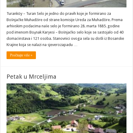
Turanköy – Turan Selo je jedno do pravih koje je formirano za
Bošnjačke Muhadžire od strane komisije Ureda za Muhadžire. Prema
arhivskim podacima naše selo je formirano 28. marta 1885. godine
pod imenom Boşnak Karyesi – Bošnjačko selo koje se sastojalo od 40
domaćinstava i 121 osoba. Stanovnici ovoga sela su došli iz Bosanske
Krajine koja se nalazi na sjeverozapadu …
Pročitajte više »
Petak u Mrceljima