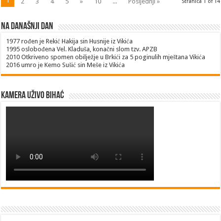
1
2
3
4
5
»
10
...
Posljednji »
Stranica 1 of 14
Na današnji dan
1977
rođen je Rekić Hakija sin Husnije iz Vikića
1995
oslobođena Vel. Kladuša, konačni slom tzv. APZB
2010
Otkriveno spomen obilježje u Brkići za 5 poginulih mještana Vikića
2016
umro je Kemo Sušić sin Meše iz Vikića
Kamera uživo Bihać