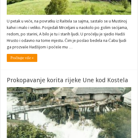
U petak u veče, na povratku iz Raštela sa sajma, sastalo se u Mustinoj
kahvi i malo i veliko. Posjedali Mrceljani u naokolo po golim sećijama,
redom, po starini, A bilo je tu i starih ljudi. U pročelju je sjedio Hadži
Hrusto i odavno na tome mjestu. Čim je poslao bedela na Ćabu ljudi
ga prozvaše Hadžijom i počeše mu …
Pročitajte više »
Prokopavanje korita rijeke Une kod Kostela