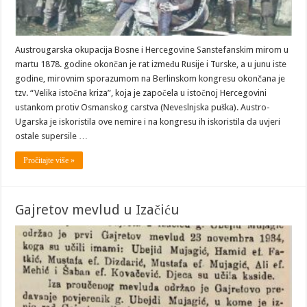
Austrougarska okupacija Bosne i Hercegovine Sanstefanskim mirom u
martu 1878. godine okončan je rat između Rusije i Turske, a u junu iste
godine, mirovnim sporazumom na Berlinskom kongresu okončana je
tzv. “Velika istočna kriza”, koja je započela u istočnoj Hercegovini
ustankom protiv Osmanskog carstva (Neveslnjska puška). Austro-
Ugarska je iskoristila ove nemire i na kongresu ih iskoristila da uvjeri
ostale supersile …
Pročitajte više »
Gajretov mevlud u Izačiću