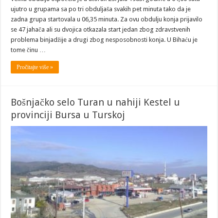
ujutro u grupama sa po tri obduljaša svakih pet minuta tako da je
zadna grupa startovala u 06,35 minuta. Za ovu obdulju konja prijavilo
se 47 jahača ali su dvojica otkazala start jedan zbog zdravstvenih
problema binjadžije a drugi zbog nesposobnosti konja. U Bihaću je
tome činu …
Pročitajte više »
Bošnjačko selo Turan u nahiji Kestel u
provinciji Bursa u Turskoj