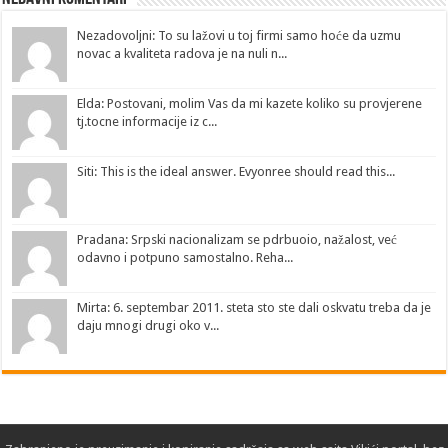
Nezadovoljni: To su lažovi u toj firmi samo hoće da uzmu
novac a kvaliteta radova je na nuli n...
Elda: Postovani, molim Vas da mi kazete koliko su provjerene
tj.tocne informacije iz c...
Siti: This is the ideal answer. Evyonree should read this...
Pradana: Srpski nacionalizam se pdrbuoio, nažalost, već
odavno i potpuno samostalno. Reha...
Mirta: 6. septembar 2011. steta sto ste dali oskvatu treba da je
daju mnogi drugi oko v...