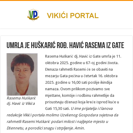
Umrla je Huškarić rođ. Havić Rasema iz Gate
Rasema Huškarić dj. Havić iz Gate umrla je 11.
oktobra 2025. godine u 67-oj godini života.
Đenaza rahmetli Rasemi će se obaviti na
mezarju Gata pećina u četvrtak 16. oktobra
2025. godine u 16,00 sati poslije ikindija
namaza. Ovom prilikom pozivamo sve
mještane, komšije i rodbinu rahmetlije da
Rasema Huškarić
prisustvuju dženazi koja kreće ispred kuće u
dj. Havić iz Vikića
Gati 15,30 sati.
U ime prijatelja i članova
redakcije Vikići portala molimo Uzvišenog Gospodara svjetova da
rahmetli Rasemi Huškarić podari milost i najljepše mjesto u
Džennetu, a porodici snagu i strpljenje. Amin.