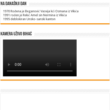
Na današnji dan
1970
Rođena je Beganović Vasvija kći Osmana iz Vikića
1991
rođen je Rekić Amel sin Nermina iz Vikića
1995
deblokiran Unsko-sanski kanton
Kamera uživo Bihać