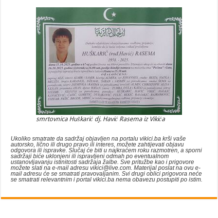
smrtovnica Huškarić dj. Havić Rasema iz Vikića
Ukoliko smatrate da sadržaj objavljen na portalu vikici.ba krši vaše
autorsko, lično ili drugo pravo ili interes, možete zahtijevati objavu
odgovora ili ispravke. Slučaj će biti u najkraćem roku razmotren, a sporni
sadržaji biće uklonjeni ili ispravljeni odmah po eventualnom
ustanovljavanju istinitosti sadržaja žalbe. Sve pritužbe kao i prigovore
možete slati na e-mail adresu vikici@live.com. Materijal poslat na ovu e-
mail adresu će se smatrati pravovaljanim. Svi drugi oblici prigovora neće
se smatrati relevantnim i portal vikici.ba nema obavezu postupiti po istim.