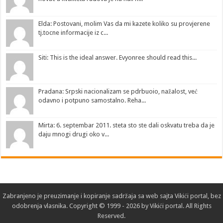
Elda: Postovani, molim Vas da mi kazete koliko su provjerene
tj.tocne informacije iz c...
Siti: This is the ideal answer. Evyonree should read this...
Pradana: Srpski nacionalizam se pdrbuoio, nažalost, već
odavno i potpuno samostalno. Reha...
Mirta: 6. septembar 2011. steta sto ste dali oskvatu treba da je
daju mnogi drugi oko v...
Zabranjeno je preuzimanje i kopiranje sadržaja sa web sajta
Vikići portal
, bez
odobrenja
vlasnika
. Copyright © 1999 - 2026 by Vikići portal. All Rights
Reserved.