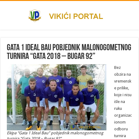
Gata 1 Ideal Bau pobjednik malonogometnog
turnira “Gata 2018 – Bugar 92”
Bez
obzira na
vremensk
e prilike,
koje i nisu
išle na
ruku
organizac
ionom
odboru
Ekipa “Gata 1 Ideal Bau” pobjednik malonogometnog
turnira
turnira “Gata 2018 – Bugar 92”