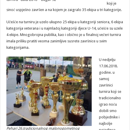
koji je
sinoć uspješno završen a na kojem je zaigralo 35 ekipa u tri kategorije.
Učešće na turniru je uzelo ukupno 25 ekipa u kategoriji seniora, 6 ekipa
kategorija veterana i u najmlađoj kategoriji djece U-14, učešće su uzele
4 ekipe. Mnogobrojna publika, kao i obično je u finalnoj večeri turnira
imala priliku pratiti veoma zanimljive susrete završnice u svim
kategorijama.
U nedjelju
17.06.2018.
godine. u
samoj
završnici
turnira koji se
tradicionalno
igrao noću
dobili smo
pobjednike i
najbolje
Pehari 26.tradicionalnog malonogometnog
pojedince,