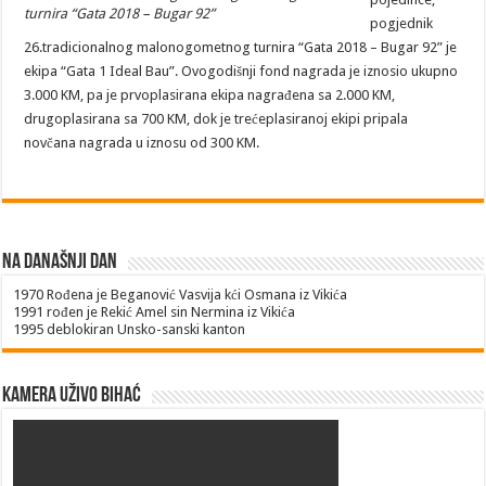
turnira “Gata 2018 – Bugar 92”
pogjednik
26.tradicionalnog malonogometnog turnira “Gata 2018 – Bugar 92” je
ekipa “Gata 1 Ideal Bau”. Ovogodišnji fond nagrada je iznosio ukupno
3.000 KM, pa je prvoplasirana ekipa nagrađena sa 2.000 KM,
drugoplasirana sa 700 KM, dok je trećeplasiranoj ekipi pripala
novčana nagrada u iznosu od 300 KM.
Na današnji dan
1970
Rođena je Beganović Vasvija kći Osmana iz Vikića
1991
rođen je Rekić Amel sin Nermina iz Vikića
1995
deblokiran Unsko-sanski kanton
Kamera uživo Bihać