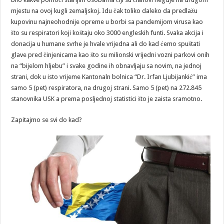
mjestu na ovoj kugli zemaljskoj. Idu čak toliko daleko da predlažu
kupovinu najneohodnije opreme u borbi sa pandemijom virusa kao
što su respiratori koji koštaju oko 3000 engleskih funti. Svaka akcija i
donacija u humane svrhe je hvale vrijedna ali do kad ćemo spuštati
glave pred činjenicama kao što su milionski vrijedni vozni parkovi onih
na “bijelom hljebu” i svake godine ih obnavljaju sa novim, na jednoj
strani, dok u isto vrijeme Kantonaln bolnica “Dr. Irfan Ljubijankić” ima
samo 5 (pet) respiratora, na drugoj strani. Samo 5 (pet) na 272.845
stanovnika USK a prema posljednoj statistici što je zaista sramotno.
Zapitajmo se svi do kad?