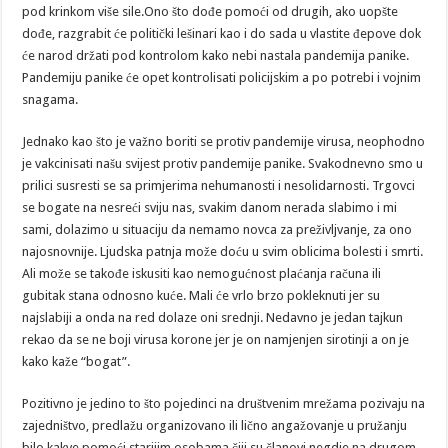
pod krinkom više sile.Ono što dođe pomoći od drugih, ako uopšte
dođe, razgrabit će politički lešinari kao i do sada u vlastite đepove dok
će narod držati pod kontrolom kako nebi nastala pandemija panike.
Pandemiju panike će opet kontrolisati policijskim a po potrebi i vojnim
snagama.
Jednako kao što je važno boriti se protiv pandemije virusa, neophodno
je vakcinisati našu svijest protiv pandemije panike. Svakodnevno smo u
prilici susresti se sa primjerima nehumanosti i nesolidarnosti. Trgovci
se bogate na nesreći sviju nas, svakim danom nerada slabimo i mi
sami, dolazimo u situaciju da nemamo novca za preživljvanje, za ono
najosnovnije. Ljudska patnja može doću u svim oblicima bolesti i smrti.
Ali može se takođe iskusiti kao nemogućnost plaćanja računa ili
gubitak stana odnosno kuće. Mali će vrlo brzo pokleknuti jer su
najslabiji a onda na red dolaze oni srednji. Nedavno je jedan tajkun
rekao da se ne boji virusa korone jer je on namjenjen sirotinji a on je
kako kaže “bogat”.
Pozitivno je jedino to što pojedinci na društvenim mrežama pozivaju na
zajedništvo, predlažu organizovano ili lično angažovanje u pružanju
bilo kakve pomoći starijim osobama čiji su članovi negdje na drugom