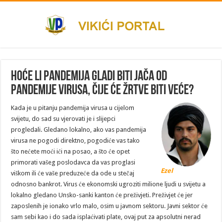
Hoće li pandemija gladi biti jača od
pandemije virusa, čije će žrtve biti veće?
Kada je u pitanju pandemija virusa u cijelom
svijetu, do sad su vjerovati je i slijepci
progledali. Gledano lokalno, ako vas pandemija
virusa ne pogodi direktno, pogodiće vas tako
što nećete moći ići na posao, a što će opet
primorati vašeg poslodavca da vas proglasi
Ezel
viškom ili će vaše preduzeće da ode u stečaj
odnosno bankrot. Virus će ekonomski ugroziti milione ljudi u svijetu a
lokalno gledano Unsko-sanki kanton će preživjeti. Preživjet će jer
zaposlenih je ionako vrlo malo, osim u javnom sektoru. Javni sektor će
sam sebi kao i do sada isplaćivati plate, ovaj put za apsolutni nerad