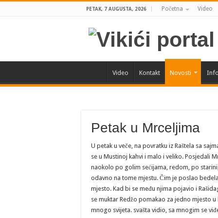
Početna
Video
PETAK, 7 AUGUSTA, 2026
Video
Kontakt
Novosti
Info
Petak u Mrceljima
U petak u veče, na povratku iz Raštela sa sajm
se u Mustinoj kahvi i malo i veliko. Posjedali M
naokolo po golim sećijama, redom, po starini, A 
odavno na tome mjestu. Čim je poslao bedela
mjesto. Kad bi se među njima pojavio i Rašida
se muktar Redžo pomakao za jedno mjesto u lije
mnogo svijeta. svašta vidio, sa mnogim se viđ