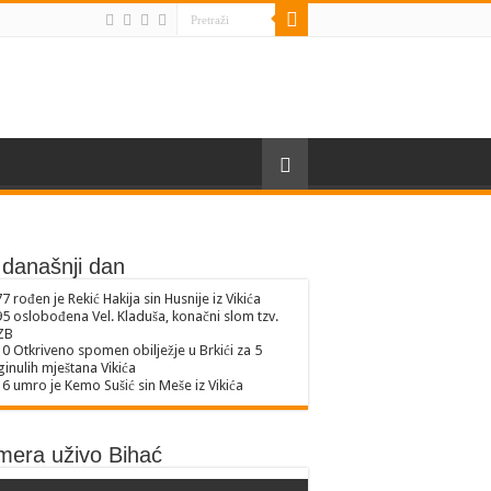
današnji dan
77
rođen je Rekić Hakija sin Husnije iz Vikića
95
oslobođena Vel. Kladuša, konačni slom tzv.
ZB
10
Otkriveno spomen obilježje u Brkići za 5
inulih mještana Vikića
16
umro je Kemo Sušić sin Meše iz Vikića
mera uživo Bihać