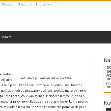
Kontakt
Novosti
Info sajta
 sajta
Na 
19
19
a, sastalo
AP
selo Mrcelji u opštini Velika Kladuša
20
rceljani u
pog
bilo je tu i starih ljudi. U pročelju je sjedio Hadži Hrusto i
20
 na Ćabu ljudi ga prozvaše Hadžijom i počeše mu praviti prvo
ga Crnogorac, što je kao muhadžir doselio u Mrcelje, onda bi
vo, jer prvo i prvo, Rašidaga je stranjski čovjek koji je prošao
Ka
enim ljudima iz svijeta upoznao i o tome zna potanko da priča,