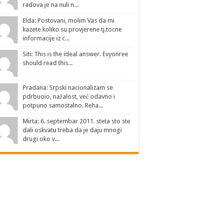
radova je na nuli n...
Elda: Postovani, molim Vas da mi
kazete koliko su provjerene tj.tocne
informacije iz c...
Siti: This is the ideal answer. Evyonree
should read this...
Pradana: Srpski nacionalizam se
pdrbuoio, nažalost, već odavno i
potpuno samostalno. Reha...
Mirta: 6. septembar 2011. steta sto ste
dali oskvatu treba da je daju mnogi
drugi oko v...