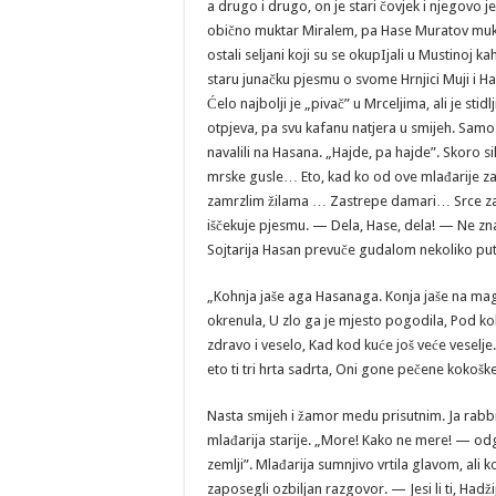
a drugo i drugo, on je stari čovjek i njegov
obično muktar Miralem, pa Hase Muratov mukt
ostali seljani koji su se okupIjali u Mustinoj k
staru junačku pjesmu o svome Hrnjici Muji i Hal
Ćelo najbolji je „pivač” u Mrceljima, ali je st
otpjeva, pa svu kafanu natjera u smijeh. Sam
navalili na Hasana. „Hajde, pa hajde”. Skoro si
mrske gusle… Eto, kad ko od ove mlađarije zag
zamrzlim žilama … Zastrepe damari… Srce zaku
iščekuje pjesmu. — Dela, Hase, dela! — Ne zna
Sojtarija Hasan prevuče gudalom nekoliko pu
„Kohnja jaše aga Hasanaga. Konja jaše na mag
okrenula, U zlo ga je mjesto pogodila, Pod ko
zdravo i veselo, Kad kod kuće još veće veselje
eto ti tri hrta sadrta, Oni gone pečene kokoš
Nasta smijeh i žamor medu prisutnim. Ja rabbi, morel to bit’ baš, pa da su oni pečene kokoši gonili? — pita mlađarija starije. „More! Kako ne mere! — odgovarali stariji. „To je bio takav vakat, kad su „evlije” hodale po zemlji”. Mlađarija sumnjivo vrtila glavom, ali ko bi joj zamjerio. Mladoludo, pa ga prenosi pamet. Stariji Ijudi zaposegli ozbiljan razgovor. — Jesi li ti, Hadžija, bio u Raštelima na sajmu? — pitaju Hadžiju. — Jah, bio sam! — odgovori on kratko, motajući cigaru. — Vjere ti, šta kažu, hoćel’ bit’ rata j'opet? — A eto, njekakav se deran razviko, biva, da u novini ima'nješto plaho za muslimane. — Jami, ban! — čudili se Mrceljani. — A što bi to bilo Hadžija, ako Boga znaš? — Thi, što bi bilo?… Haman će Ćemal prignječit Hungariju, a ni Nimačkoj neće puhat’ ispod samara. — Ma ne mere ^bit’, čoče! — čude se zadivljeni slušaoci. — Ja kako?! — potvrduje Hadžija … — Boga mi, biće j'opet rata! Ja sam čuo da Talijan plaho prijeti. — upade u riječ Hase, muktar sa Pleske, i molećiv pogled upravi na HadžiHrustu, kao da moli oproštenje, ako je ovom besjedom prometnuo… — Kakav Talijan,— naljutio se Hadži Hrusto.—Talijan jede džabe… hm, mal ne rekoh šta… Ne smije on kvrknut od Injgleza. — Pravo veliš, Hadži Hrusto. Vjere mi, ta ti je na mjestu. Nije ni Injglez mačkov praporac. potvrdiše prisutni Hadži Hrusti. — A mislite li vi, da je Albanez mačji? Ha? — nadoveza Hadži Hrusto i baci upitljiv pogled na prisutne. — Molićemo, HadžiHrustaga, jel’ de, i tamo su muslimani? — Ja, šta misliš ti? Ljuti Albanez ko zmija Ijuta, sve sami Turčin, šućur el hamdulillahi. — E, onda, Hadžaga, bireć, da se oni boje njihova hršuma. — I te kako! — pobjedonosno mahnu rukom HadžiHrusto. — Zali nam kahve, Musto! — naredi muktar Redžo… — Ih, Hadžiia brate, đi ne uze te novine?! — pitaju ožaIošćeni Mrceljani. — Ja, šta mislite vil — Ma ne mere bit’? — Kažem vam … — Beaferim, Hadžaga! Hadži Hrusto izvadi novine iz nutarnjeg džepa svoga kaputa, a poslije toga i đozluke, što ih je u prošli petak kupio od Arifa staretinara za dvadeset forinti i natače ih na nos. Za jaračile godine, pa oči obnevidile, ali opet, opet! Ponajlak a poteke, srce si moje drago; sani sobom govoraše Hadži Hrusto. I ćorava koka đekad zrno nađe, pa i mi ihtijari… Ako i nismo posrkali sve potoke mudrosti, nama je naša pamet dotekla… I još kako… Ne pamtim da je i jednom mome akranu navučena luda košulja, a danas ova miadarija, biva, budali iz dana u dan… Vješaju se, ah, kolju se, truju se, vode ih u lude kuće, a sve je to, biva. od prevelike i preteške pameti… Kad Hadžija govori, Mrceljani se uklipe. Ni starijima teško da se koja preturi preko usta. A mlađarija? O njoj ni govora nema, jer Hadžija odmah dočeka. „Dur bre! Zatvori te vratnice”…, pa te onda oblije stid, i kapa ti oteža na glavi, jer „pečenjak mora da zrije do kuruza… I prije toga nije za meljaje”… Ne trpi to Hadžija, pa kvit poso. A svakojakih se ljudi nađe u kahvi. Eto onaj Hase Muratov, bio bi i čojek i moglo bi se s njime i razgovarati, samo da se ne pravi previše pametan. Osobito otkako ga izabraše za muktara u Brezovoj Kosi. Ko đoja, čojk pismen, a vlast ko vlast… Ona misli ako je pismen, da mu je i pamet u redu. Pa hajde nek Hase Muratov bude muktar … ,,Eh, hajde,” veli i Hadžija, kad je bio pozvan u kotar. „Ali ljudi, kažem vam, bolje je da dadete muhur njegovu šaronji, a Hase je, asli, stvoren da pase travu”. Veli on to prijestojniku brk u brk. Pa se odatle napravio čitav kijamet. Vlast ko vlast… Ona hoće da je njena prva. Pa nek i bude. Eto nek bude Hase Muratov muktar. I tako je, eto Hase Muratov postao muktar. I od tada i on dolazi u kahvu. Pa i večeras. A nije to Hadžiji ni malo DO volji… A evo zašto. Hadžija često puta ima običaj uzeti novine u ruke u Mustinoj kahvi, ali ko će ih čitati, kad muktar Hase sa svoga mjesta iza furune ne da” ni probijeliti. Eto, on isti Hase Muratov, zna bolje čak iza furune šta u novini piše, nego li Hadžija koji čita, pa tek što Hadžija počne, a muktar Hase završava svaku riječ. Eto u tome grmu leži zec — Počni, Hadžija! — mole Mrceljani. — Stante, Ijudi! Nije hiće! — Ama, br'te, bogme, Hadžaga, hića je, kako nije. Ne mere se čekat'…, upada mu mu u riječ Muktar Redžo. — Sabur, efendum, sabur! Ponajlak, srce si moje drago, ponajlak, da nađem ono biva ako bude, — kroz blag, pritajen i zado