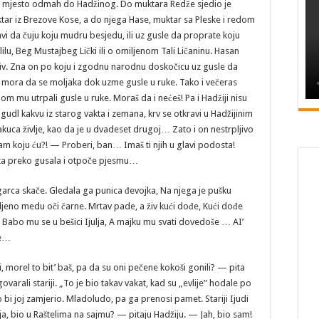
o je mjesto odmah do Hadžinog. Do muktara Redže sjedio je
ar iz Brezove Kose, a do njega Hase, muktar sa Pleske i redom
ahvi da čuju koju mudru besjedu, ili uz gusle da proprate koju
ilu, Beg Mustajbeg Lički ili o omiljenom Tali Ličaninu. Hasan
idljiv. Zna on po koju i zgodnu narodnu doskočicu uz gusle da
o mora da se moljaka dok uzme gusle u ruke. Tako i večeras
lom mu utrpali gusle u ruke. Moraš da i nećeš! Pa i Hadžiji nisu
udl kakvu iz starog vakta i zemana, krv se otkravi u Hadžijinim
ca življe, kao da je u dvadeset drugoj… Zato i on nestrpljivo
m koju ću?! — Proberi, ban… Imaš ti njih u glavi podosta!
ta preko gusala i otpoče pjesmu…
arca skače. Gledala ga punica đevojka, Na njega je pušku
ljeno medu oči čarne. Mrtav pade, a živ kući dođe, Kući dođe
. Babo mu se u bešici Ijulja, A majku mu svati dovedoše … AI’
ke…
voljan osmijeh branio se Hadžija. U kahvi zavladala grobna tišina, samo se čuje mjestimično hroptanje staračkih prsiju. Neko bi rado i kahnuo, ali više voli da se pritaji… Vole Mrceljani da ćuju za sve što se u svijetu radi i događa. I Hadži Hrusto otpoče. Tamo iza uvodnika, nekog provincijskog dnevnika, jedan stupac nosio je naslov — Odnos S. H. S. i ltalije — Bombastični i dugi naslov uvodnika prisili Hadžiju da prevrne list… — Ne premeći, Hadžija, ako Boga znaš! — zavapiše Mrceljani. „Po redu, vjere ti”. E ne biva, biva, nego po redu, izusti i Hadžija i smrče se. „Hm, biva, vodenak kaže: Odnas S. H. S … Šta mu je ovo, šejtani ga znali… Aha!… prisjeti se Hadžija … S. H. S. To je biva SinHaSin … — Jah, jah, sin Hasin! dopunjuje ga i ispravlja Hase Muratov iza furune. — Ama, stani, Hase, majka mu stara, ne daš čojku ni da čita!… upletoše se drugi… — Ne velim ja, Ijudi, ništa! — branio se Hase. — Ama, kako ne veliš? — ražesti se i Hadži Hrusto. — Ne velim, lijepo! Što je to, rijećemo, što ja kažem .„Sin Hasin”. — Ma nije to ništa, čoče, al’ ti ne znaš, a govoriš! — Šta ne znam? — uvrijedi se muktar Hase (Muratov). — Ne znaš to! — Zar to što si čito, Hadžaga? — Pa jah! — Ama nijesam ni ja paso po svijetskim travnjacima! — E, još si zelen, sokole, ko zelena trava u gori zelenoj! — dočeka ga Hadži Hrusto. Još ti, dragoviću moj, slušaj što .pametni Ijudi govore. i beri, beri, pa u vreću meći, trebaće ti! — Ma, ljudi, ako ne bude tako, čulonjom me zovite! — diže se Hase na noge od nekakve huje. — Svoj ti poso, Hadžija! — navališe Ijudi, a kome se ne dopada, eno mu kahvenskih vrata. U kahvi opet nasta mir. Povadiše se duhan kutije, primotaše cigare i nabiše na kamiš. Musto podnese vatru, da se cigare pripale. Hadži Hrusto otpoče čitanje iz početka. „Od nasSinHasin u Italiji. — Zar moj sin u Italijil? — Židnu se Hase, muktar sa Pleske i potrese u posljednjem damaru. Hadžija ga pogleda razrogačenim pogledom. Ljudi se zblanuše… — Ha, jesam li, reko ja, Hadžija?… — Upade ko grom iz vedra neba Hase Muratov… Hadžija pređe pogledom preko prisutnih. Zagleda ponova u novine, pa i sam se izgubi… „Moglo bi i to biti”, poluglasno izusti Hadžija svoju sumnjivu tvrdnju… „Moglo bi i to biti!” — Ama zar moj sin, Hadžija, ako Boga znaš. Aman ilahi, rabbume, aman, aman! — othuknu muktar Hase sa Pleske iz dubina, pa čisto hoće da se obeznani. A nije ni čudo. Eto ravnih je jedanaest godina kako se rat svršio, a od njegova sina Ahmeda ni traga ni glasa. Zna se da je bio na fronti u Italiju zarobljen i dalje ništa. Pa eto sad habera… — Ama. da nisi što prometnuo Hadži Hrusto, ako Boga znaš, da se nisi, reko’, štogod usefio, ja l’ pobrko… ? — hoće Hase da utvrdi… — Ama, jok čoče, kako pobrko, kako usefio… ? Ako nevjeruješ meni, evo novine, pa nek čita drugi… tako piše pa sad šejtani ga znali… — Ama šta ti to govoriš, Hadžija? Ko da čita! Ko je vođenak, biva, učevniji od tebekana? Ko? Ne velim ja tebi, Hadžija ništa, namaza mi moga, već eto, brate, drago mi je, što sam čuo za svog evlada, ko da si mi dao najboljeg konja na probir, — plačnim glasom pravdao se muktar Hase … — Daj nam kahve! — naredi obradovani otac. — Tebi i Hadžiji! — pita kahvedžija? — Ama jok, čoče! Svima daj… I ovo su ljudi… I Hadžija se zbunio. Krupne kapljice znoja kao da izviru iz tijela. „Tuhaf, baš tuhaf poso! — mislio je Hadžija u sebi. Ma nije ono da je on nesiguran u čitanju … ali eto tako ispade. Pogleda on ponova u naslov to ga članka, e pa da ne vjeruje rođenim očima. „Odnos S. H. S. i Italije… Hm, biva demek: Odnos. Nemere bit’ nos nikako, već ,nasu. Odnas, e sad riječemo, SHS čita se pravo po turski „Sin”, H i jest „Ha”, „S” ko i ono prvo ,Sin”… Od nas SinHaSin u Italiji… Ama ne mere, vala, drukčije bit’, pa da ga car čita…, konačno zaključi Hadži Hrusto. A da li je to baš našeg Hase sin? E, to, brate, nek on pita… Ima još Hasa i sinova… A moglo bi bit da je našeg Hase Omer. Ko će znat’? Šejtani ga znali… — Ama ne gledaj ti, Hadžija, više tamo? Vjerujem ja tebi bolan više nego samome sebi…, završi Hase, muktar sa Pleske, uvjeren da se radi o njegovu sinu… — Ama nije da kažeš, pravdao se Hadžija za svaki slučaj, da sam ja to sSm pročitao… pomogo mi je naš Hase Muratov, valja pravo govoriti .. . — Fala mul — upade u riječ Hase. — Fala mu i od mene,— dočeka Hadžija… — A vala, Hadžaga, i od nas sviju, dočeka muktar Miralem, jer Hase je, biva, naš čojk, a pošteno se drži ko jedan po jedan u selu … — I sirotan, bogme! — dočekaše drugi… — E, beli, valah! — potvrdiše svi, a Hasi suze naviru na oči od nekakve dragosti. Hadžija prisamiti novine kraj sebe. Nek nisu na udaru. Dođoše i kahve. Dva velika plehana džezvenjaka, pocrnjela na vatri, i za svakog po fildžan. „Ko voli šećer unutra?” pita kahvedžija Musto, jer on je čovjek od reda. Neko voli gristi a neko u fiidžan. Musti je svejedno. Nek piju kako hoće. I bi kahva po volji svima. Povadiše se opet kutije, smotaše cigare, pripališe vatrom što je u mašama prinese kahvedžija Musto svakom pušaču ponaosob i otpoče opet razgovor. — Je l’ kakav bio sajam u Raštelima, — pita jedan od prisutnih seljaka koji nije bio na sajmu. — Pa lijep, prilijep! — odgovara Hadžija. — Kako ide žito? — A čije je ono, pitam te; je l’ seljačko… jeste pa znaš onda kako ide da ti i ne kazujem! — odgovora Hadžija na vlastita pitanja. — Ta ti je na mjestu! — potvrđuju mu seljaci. — A kako stoka, Hadžaga, kako ona ide? — Hm, kako ide?… nogama, — smjehulji se Hadžija i ko čudi pitanju… — Kako iđe… ? iđe nogama, eto kako… — Ama ne pitam to, čoče, već cijenom… — Ama znam ja, što ti pitaš, već me čudi što me ne pitaš kako se ona vraća? Jadni i kukavni hajvan, što je dočeko; osta bez noga! Baš osta bez noga. — Tako je, Ha