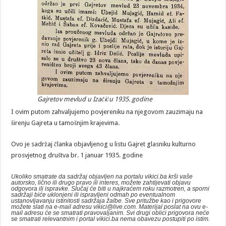
Gajretov mevlud u Izačiću 1935. godine
I ovim putom zahvaljujemo povjereniku na njegovom zauzimaju na
širenju Gajreta u tamošnjim krajevima.
Ovo je sadržaj članka objavljenog u listu Gajret glasniku kulturno
prosvjetnog društva br. 1 januar 1935. godine
Ukoliko smatrate da sadržaj objavljen na portalu vikici.ba krši vaše
autorsko, lično ili drugo pravo ili interes, možete zahtijevati objavu
odgovora ili ispravke. Slučaj će biti u najkraćem roku razmotren, a sporni
sadržaji biće uklonjeni ili ispravljeni odmah po eventualnom
ustanovljavanju istinitosti sadržaja žalbe. Sve pritužbe kao i prigovore
možete slati na e-mail adresu vikici@live.com. Materijal poslat na ovu e-
mail adresu će se smatrati pravovaljanim. Svi drugi oblici prigovora neće
se smatrati relevantnim i portal vikici.ba nema obavezu postupiti po istim.