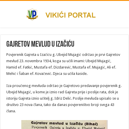
Gajretov mevlud u Izačiću
Povjerenik Gajreta u Izačiću g. Ubejid Mujagić održao je prvi Gajretov
mevlud 23. novembra 1934, koga su učili imami: Ubejid Mujagić,
Hamid ef. Fatkić, Mustafa ef. Dizdarević, Mustafa ef. Mujagić, Ali ef.
Mehić i Šaban ef. Kovačević. Djeca su učila kaside.
Iza proučenog mevluda održao je Gajretovo predavanje povjerenik g.
Ubejid Mujagić, u kome je iz­nio rad Gajreta prije i poslije rata, dok je
istoriju Gaj­reta iznio učitelj g. Idriz Delić. Poslije mevluda upisalo se u
društvo 23 nova člana, tako da danas povjereništvo broji svega 43
člana.