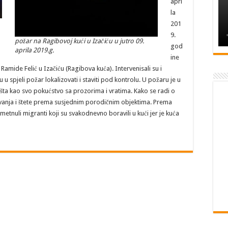
apri
la
201
9.
požar na Ragibovoj kući u Izačiću u jutro 09.
god
aprila 2019.g.
ine
Ramide Felić u Izačiću (Ragibova kuća). Intervenisali su i
 u spjeli požar lokalizovati i staviti pod kontrolu. U požaru je u
išta kao svo pokućstvo sa prozorima i vratima. Kako se radi o
avanja i štete prema susjednim porodičnim objektima. Prema
nuli migranti koji su svakodnevno boravili u kući jer je kuća