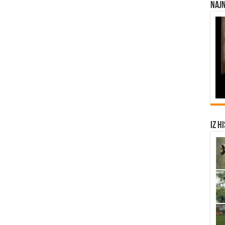
Najn
Iz h