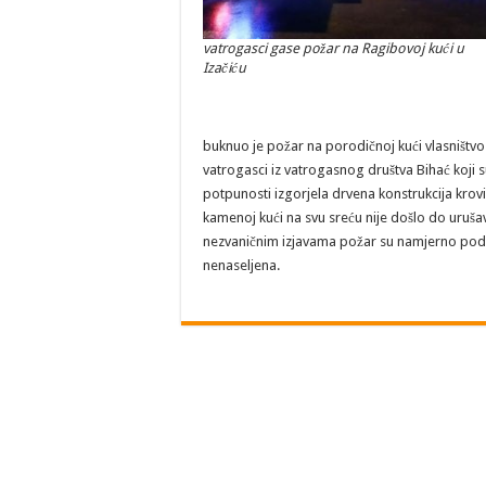
vatrogasci gase požar na Ragibovoj kući u
Izačiću
buknuo je požar na porodičnoj kući vlasništvo 
vatrogasci iz vatrogasnog društva Bihać koji su
potpunosti izgorjela drvena konstrukcija krov
kamenoj kući na svu sreću nije došlo do uruš
nezvaničnim izjavama požar su namjerno podmet
nenaseljena.