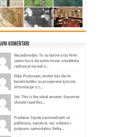
avni Komentari
Nezadovoljni: To su lažovi u toj firmi
samo hoće da uzmu novac a kvaliteta
radova je na nuli n...
Elda: Postovani, molim Vas da mi
kazete koliko su provjerene tj.tocne
informacije iz c...
Siti: This is the ideal answer. Evyonree
should read this...
Pradana: Srpski nacionalizam se
pdrbuoio, nažalost, već odavno i
potpuno samostalno. Reha...