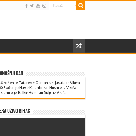
anašnji dan
46
rođen je Tatarević Osman sin Jusufa iz Vikića
60
Rođen je Havić Kalanfir sin Husnije iz Vikića
24
umro je Halkić Huse sin Sulje iz Vikića
ra uživo Bihać