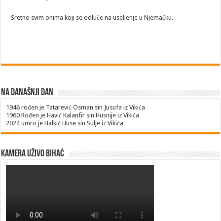
Sretno svim onima koji se odluče na useljenje u Njemačku.
Na današnji dan
1946
rođen je Tatarević Osman sin Jusufa iz Vikića
1960
Rođen je Havić Kalanfir sin Husnije iz Vikića
2024
umro je Halkić Huse sin Sulje iz Vikića
Kamera uživo Bihać