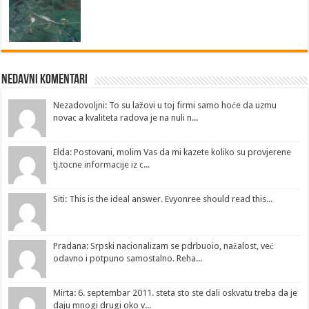
Nedavni Komentari
Nezadovoljni: To su lažovi u toj firmi samo hoće da uzmu
novac a kvaliteta radova je na nuli n...
Elda: Postovani, molim Vas da mi kazete koliko su provjerene
tj.tocne informacije iz c...
Siti: This is the ideal answer. Evyonree should read this...
Pradana: Srpski nacionalizam se pdrbuoio, nažalost, već
odavno i potpuno samostalno. Reha...
Mirta: 6. septembar 2011. steta sto ste dali oskvatu treba da je
daju mnogi drugi oko v...