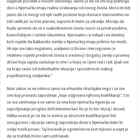
uspješan početak u novom okruženju, važno je da svi oni koji planiraju
doći u Njemačku imaju realna očekivanja od novog života. Mora im biti
jasno da će mnogi od njih raditi poslove koje domaće stanovništvo ne
želi raditi jer su loše plaćeni, naporni ili štetni za zdravlje. Moraju da
budu spremni da se u svakodnevnom životu suoče sa predrasudima,
ksenofobijom i ružnim iskustvima. Vjerovatno će nekad i na vlastitoj
koži osjetiti da Balkanske zemlje u Njemačkoj imaju prilično loš imidž.
Ali nije sve tako negativno, useljenici iz Bosne i Hercegovine će
relativno osjetiti prednosti života u sređenoj i bogatoj zemlji u pravnoj
državi koja zajista zaslužuje to ime i u kojoj se cijeni red i rad. Ipak sve
na kraju zavisi od individualne situacije i sposobnosti svakog
pojedinačnog useljenika.”
Novi zakon se ne odnosi samo na vrhunske stručnjake nego i za sve
one koji pronađu zaposlenje „koje odgovara njihovoj kvalifikaciji“. I to
za sva zanimanja a ne samo za ona koje njemačka Agencija za
zapošljavanje proglasi deficitarnima kao što je to bio slučaj i dosad.
Velika novost je i ta da će onima sa stručnom kvalifikacijom biti
omogućeno i da prije samog zaposlenja dođu u Njemačku kako bi
ovdje tražili posao. Taj boravak je ograničen na šest mjeseci a uvjet je
da se tražitelj može sam uzdržavati.