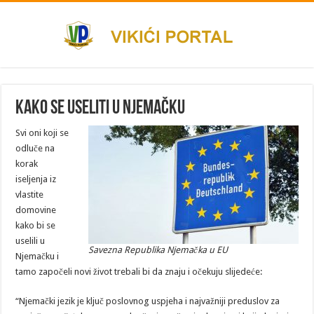
Kako se useliti u Njemačku
Svi oni koji se
odluče na
korak
iseljenja iz
vlastite
domovine
kako bi se
uselili u
Savezna Republika Njemačka u EU
Njemačku i
tamo započeli novi život trebali bi da znaju i očekuju slijedeće:
“Njemački jezik je ključ poslovnog uspjeha i najvažniji preduslov za