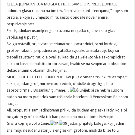
CIJELA JEDNA KNJIGA MOGLA BI BITI SAMO O r. PREDSJEDNIKU,
jedinom glasu razuma na tim tzv. “mirovnim konferencijama,” koje sam
pratila, a koje su umjesto mira, često donosile nove nemire i
raspirivanje rata.
Predsjednikov usamljeni glas razuma nerijetko djelova kao glas
vapijućeg u pustinji.
Svi ga ostavili, prijetvorni međunarodni posrednici, razni lordovi,
grofovi, vikonti, pripadnici bogataške svjetske aristokracije koji su
trebali zaustaviti rat, djelovali su kao da ga žele što više zakomplicirati
kako bi kasnije imali što prepričavati, hvaliti se na svojim aristokratskim
dekadentnim dokonim druženjima.
MOGLO BI TU BITI I JEDNO POGLAVLJE, iz domena tzv. “žute štampe,”
kako je jedan grof, mirovni posrednik, doduše druge lige, htio
zaprositi “malu Bosanku,” tj. mene…
Uvijek bi se nekim čudom
našao na mom putu dok sam trčkarala hotelom, ili ženevskom Palačom
nacija.
Ali, propustila sam jedinstvenu priliku da budem engleska lady, koja bi
bogatom grofu služila tek kao pratnja na buržujskim druženjima.
Grofu koji nije volio žene.
Jedan prijatelj, kolega, koji jedini
zna moju nesuđenu storiju s engleskim grofom, misli da bi se to u