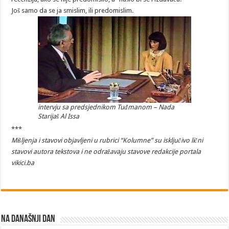
Još samo da se ja smislim, ili predomislim.
intervju sa predsjednikom Tuđmanom – Nada
Starijaš Al Issa
***
Mišljenja i stavovi objavljeni u rubrici “Kolumne” su isključivo lični
stavovi autora tekstova i ne odražavaju stavove redakcije portala
vikici.ba
Na današnji dan