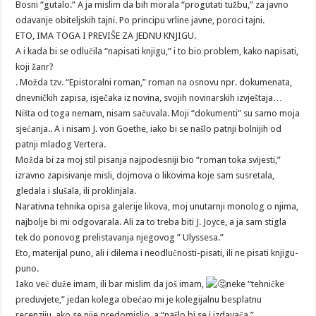
Bosni “gutalo.” A ja mislim da bih morala “progutati tužbu,” za javno
odavanje obiteljskih tajni. Po principu vrline javne, poroci tajni.
ETO, IMA TOGA I PREVIŠE ZA JEDNU KNJIGU.
A i kada bi se odlučila “napisati knjigu,” i to bio problem, kako napisati,
koji žanr?
. Možda tzv. “Epistoralni roman,” roman na osnovu npr. dokumenata,
dnevničkih zapisa, isječaka iz novina, svojih novinarskih izvještaja…
Ništa od toga nemam, nisam sačuvala. Moji “dokumenti” su samo moja
sjećanja.. A i nisam J. von Goethe, iako bi se našlo patnji bolnijih od
patnji mladog Vertera.
Možda bi za moj stil pisanja najpodesniji bio “roman toka svijesti,”
izravno zapisivanje misli, dojmova o likovima koje sam susretala,
gledala i slušala, ili proklinjala.
Narativna tehnika opisa galerije likova, moj unutarnji monolog o njima,
najbolje bi mi odgovarala. Ali za to treba biti J. Joyce, a ja sam stigla
tek do ponovog prelistavanja njegovog ” Ulyssesa.”
Eto, materijal puno, ali i dilema i neodlučnosti-pisati, ili ne pisati knjigu-
puno.
Iako već duže imam, ili bar mislim da još imam,
neke “tehničke
preduvjete,” jedan kolega obećao mi je kolegijalnu besplatnu
recenziju, ako se nije predomislio, a “našlo bi se i izdavača.”