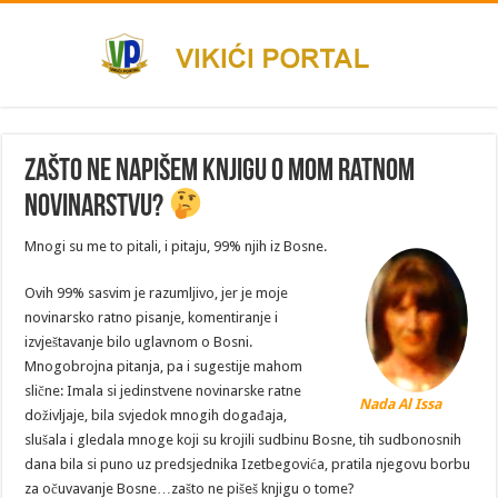
Zašto ne napišem knjigu o mom ratnom
novinarstvu?
Mnogi su me to pitali, i pitaju, 99% njih iz Bosne.
Ovih 99% sasvim je razumljivo, jer je moje
novinarsko ratno pisanje, komentiranje i
izvještavanje bilo uglavnom o Bosni.
Mnogobrojna pitanja, pa i sugestije mahom
slične: Imala si jedinstvene novinarske ratne
Nada Al Issa
doživljaje, bila svjedok mnogih događaja,
slušala i gledala mnoge koji su krojili sudbinu Bosne, tih sudbonosnih
dana bila si puno uz predsjednika Izetbegovića, pratila njegovu borbu
za očuvavanje Bosne…zašto ne pišeš knjigu o tome?