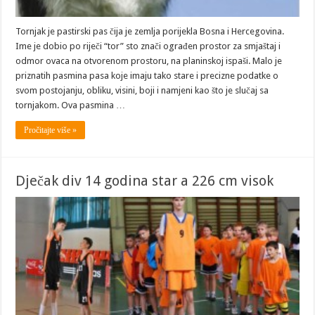
Tornjak je pastirski pas čija je zemlja porijekla Bosna i Hercegovina.
Ime je dobio po riječi “tor” sto znači ograđen prostor za smjaštaj i
odmor ovaca na otvorenom prostoru, na planin­skoj ispaši. Malo je
priznatih pasmina pasa koje imaju tako stare i precizne podatke o
svom posto­janju, obliku, visini, boji i namjeni kao što je slučaj sa
tornjakom. Ova pasmina …
Pročitajte više »
Dječak div 14 godina star a 226 cm visok