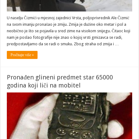
U naselju Čizmići u mjesnoj zajednici Vrsta, poljoprivrednik Ale Čizmić
na svom imanju pronašao je zmiju. Zmija je dužine oko metar i pol a
neobično je što se pojavila u sred zime na visokom snijegu. Čitaoc koji
nam je poslao fotografije nije znao o kojoj vrsti gmizavca se radi,
predpostavljamo da se radi o smuku. Zbog straha od zmija i …
Pročitajte više »
Pronađen glineni predmet star 65000
godina koji liči na mobitel