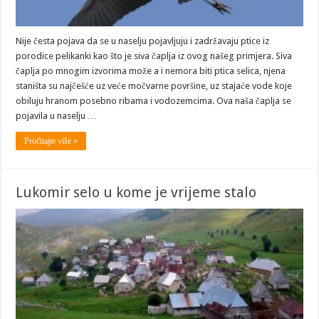
Nije česta pojava da se u naselju pojavljuju i zadržavaju ptice iz
porodice pelikanki kao što je siva čaplja iz ovog našeg primjera. Siva
čaplja po mnogim izvorima može a i nemora biti ptica selica, njena
staništa su najčešće uz veće močvarne površine, uz stajaće vode koje
obiluju hranom posebno ribama i vodozemcima. Ova naša čaplja se
pojavila u naselju …
Pročitajte više »
Lukomir selo u kome je vrijeme stalo