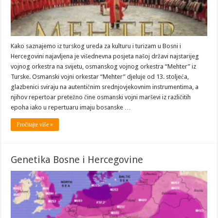
Kako saznajemo iz turskog ureda za kulturu i turizam u Bosni i
Hercegovini najavljena je višednevna posjeta našoj državi najstarijeg
vojnog orkestra na svijetu, osmanskog vojnog orkestra “Mehter” iz
Turske. Osmanski vojni orkestar “Mehter” djeluje od 13. stoljeća,
glazbenici sviraju na autentičnim srednjovjekovnim instrumentima, a
njihov repertoar pretežno čine osmanski vojni marševi iz različitih
epoha iako u repertuaru imaju bosanske …
Pročitajte više »
Genetika Bosne i Hercegovine