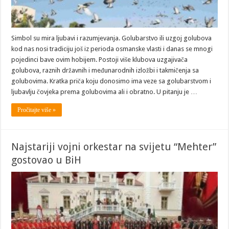
Simbol su mira ljubavi i razumjevanja. Golubarstvo ili uzgoj golubova
kod nas nosi tradiciju još iz perioda osmanske vlasti i danas se mnogi
pojedinci bave ovim hobijem. Postoji više klubova uzgajivača
golubova, raznih državnih i međunarodnih izložbi i takmičenja sa
golubovima. Kratka priča koju donosimo ima veze sa golubarstvom i
ljubavlju čovjeka prema golubovima ali i obratno. U pitanju je …
Pročitajte više »
Najstariji vojni orkestar na svijetu “Mehter”
gostovao u BiH