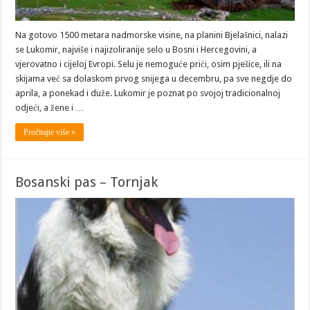
Na gotovo 1500 metara nadmorske visine, na planini Bjelašnici, nalazi
se Lukomir, najviše i najizoliranije selo u Bosni i Hercegovini, a
vjerovatno i cijeloj Evropi. Selu je nemoguće prići, osim pješice, ili na
skijama već sa dolaskom prvog snijega u decembru, pa sve negdje do
aprila, a ponekad i duže. Lukomir je poznat po svo­joj tradicionalnoj
odjeći, a žene i …
Pročitajte više »
Bosanski pas – Tornjak