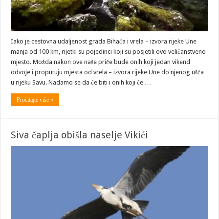
Iako je cestovna udaljenost grada Bihaća i vrela – izvora rijeke Une
manja od 100 km, rijetki su pojedinci koji su posjetili ovo veličanstveno
mjesto. Možda nakon ove naše priče bude onih koji jedan vikend
odvoje i proputuju mjesta od vrela – izvora rijeke Une do njenog ušća
u rijeku Savu. Nadamo se da će biti i onih koji će …
Pročitajte više »
Siva čaplja obišla naselje Vikići