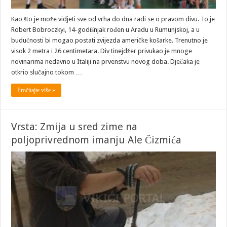
Kao što je može vidjeti sve od vrha do dna radi se o pravom divu. To je
Robert Bobroczkyi, 14-godišnjak rođen u Aradu u Rumunjskoj, a u
budućnosti bi mogao postati zvijezda američke košarke. Trenutno je
visok 2 metra i 26 centimetara. Div tinejdžer privukao je mnoge
novinarima nedavno u Italiji na prvenstvu novog doba. Dječaka je
otkrio slučajno tokom …
Pročitajte više »
Vrsta: Zmija u sred zime na
poljoprivrednom imanju Ale Čizmića