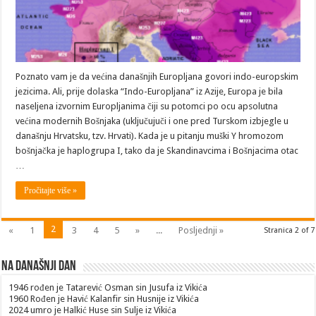
Poznato vam je da većina današnjih Europljana govori indo-europskim
jezicima. Ali, prije dolaska “Indo-Europljana” iz Azije, Europa je bila
naseljena izvornim Europljanima čiji su potomci po ocu apsolutna
većina modernih Bošnjaka (uključujuči i one pred Turskom izbjegle u
današnju Hrvatsku, tzv. Hrvati). Kada je u pitanju muški Y hromozom
bošnjačka je haplogrupa I, tako da je Skandinavcima i Bošnjacima otac
…
Pročitajte više »
2
«
1
3
4
5
»
...
Posljednji »
Stranica 2 of 7
Na današnji dan
1946
rođen je Tatarević Osman sin Jusufa iz Vikića
1960
Rođen je Havić Kalanfir sin Husnije iz Vikića
2024
umro je Halkić Huse sin Sulje iz Vikića