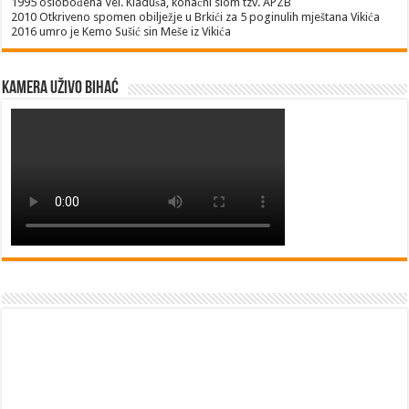
1995
oslobođena Vel. Kladuša, konačni slom tzv. APZB
2010
Otkriveno spomen obilježje u Brkići za 5 poginulih mještana Vikića
2016
umro je Kemo Sušić sin Meše iz Vikića
Kamera uživo Bihać