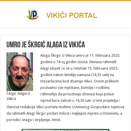
Umro je Škrgić Alaga iz Vikića
Alaga Škrgić iz Vikića umro je 11. februara 2025.
godine u 74-oj godini života. Đenaza rahmetli
Alagi obavit će se u četvrtak 13. februara 2025.
godine nakon ikindije namaza (14,53 sati) na
mezarlucima kod džamije Vikići. Ovom prilikom
pozivamo sve mještane, komšije i rodbinu
Škrgić Alaga iz
rahmetlije da prisustvuju dženazi koja polazi
Vikića
ispred kuće žalosti u 14,30 sati. U ime prijatelja i
članova redakcije Vikići portala molimo Uzvišenog Gospodara svjetova
da rahmetli Alagi Škrgić podari milost i najljepše mjesto u Džennetu, a
porodici snagu i strpljenje. Amin.