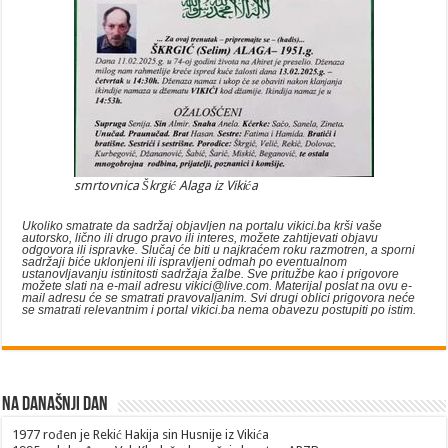
smrtovnica Škrgić Alaga iz Vikića
Ukoliko smatrate da sadržaj objavljen
na portalu vikici.ba krši vaše
autorsko, lično ili drugo pravo ili interes, možete zahtijevati objavu
odgovora ili ispravke. Slučaj će biti u najkraćem roku razmotren, a sporni
sadržaji biće uklonjeni ili ispravljeni odmah po eventualnom
ustanovljavanju istinitosti sadržaja žalbe. Sve pritužbe kao i prigovore
možete slati na e-mail adresu vikici@live.com. Materijal poslat na ovu e-
mail adresu će se smatrati pravovaljanim. Svi drugi oblici prigovora neće
se smatrati relevantnim i portal vikici.ba nema obavezu postupiti po istim.
Na današnji dan
1977
rođen je Rekić Hakija sin Husnije iz Vikića