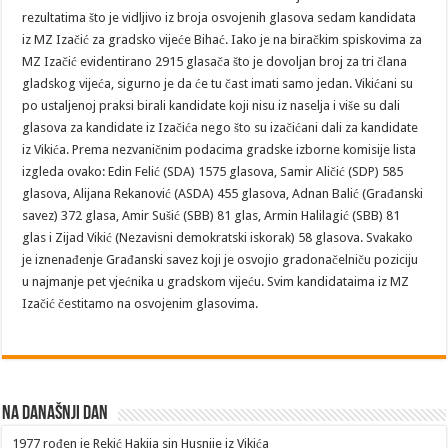
rezultatima što je vidljivo iz broja osvojenih glasova sedam kandidata
iz MZ Izačić za gradsko vijeće Bihać. Iako je na biračkim spiskovima za
MZ Izačić evidentirano 2915 glasača što je dovoljan broj za tri člana
gladskog vijeća, sigurno je da će tu čast imati samo jedan. Vikićani su
po ustaljenoj praksi birali kandidate koji nisu iz naselja i više su dali
glasova za kandidate iz Izačića nego što su izačićani dali za kandidate
iz Vikića. Prema nezvaničnim podacima gradske izborne komisije lista
izgleda ovako: Edin Felić (SDA) 1575 glasova, Samir Aličić (SDP) 585
glasova, Alijana Rekanović (ASDA) 455 glasova, Adnan Balić (Građanski
savez) 372 glasa, Amir Sušić (SBB) 81 glas, Armin Halilagić (SBB) 81
glas i Zijad Vikić (Nezavisni demokratski iskorak) 58 glasova. Svakako
je iznenađenje Građanski savez koji je osvojio gradonačelniču poziciju
u najmanje pet vjećnika u gradskom vijeću. Svim kandidataima iz MZ
Izačić čestitamo na osvojenim glasovima.
Na današnji dan
1977
rođen je Rekić Hakija sin Husnije iz Vikića