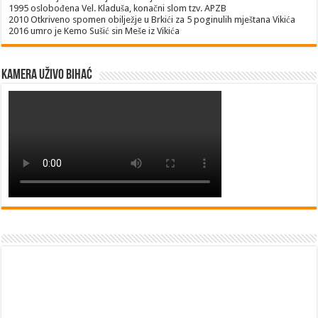
1995
oslobođena Vel. Kladuša, konačni slom tzv. APZB
2010
Otkriveno spomen obilježje u Brkići za 5 poginulih mještana Vikića
2016
umro je Kemo Sušić sin Meše iz Vikića
Kamera uživo Bihać