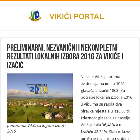
Preliminarni, nezvanični i nekompletni
rezultati lokalnih izbora 2016 za Vikiće i
Izačić
Naselje Vikići je prema
evidencijama imalo 1052
glasača a Izačić 1863. Za
potrebe lokalnih izbora 2016
u Vikićima su radila dva
biračka mjesta a u izačiću tri.
Izlaznost glasača za naselje
Vikići je bila 36,41% a u
panorama Vikići sa logom Izbori
2016
Izačiću 43.31%. Slab odaziv
birača je rezultirao i slabim