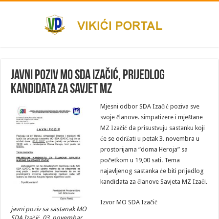
Javni poziv MO SDA Izačić, prijedlog
kandidata za Savjet MZ
Mjesni odbor SDA Izačić poziva sve
svoje članove. simpatizere i mještane
MZ Izačić da prisustvuju sastanku koji
će se održati u petak 3. novembra u
prostorijama “doma Heroja” sa
početkom u 19,00 sati. Tema
najavljenog sastanka će biti prijedlog
kandidata za članove Savjeta MZ Izači.
Izvor MO SDA Izačić
javni poziv sa sastanak MO
SDA Izačić, 03. novembar