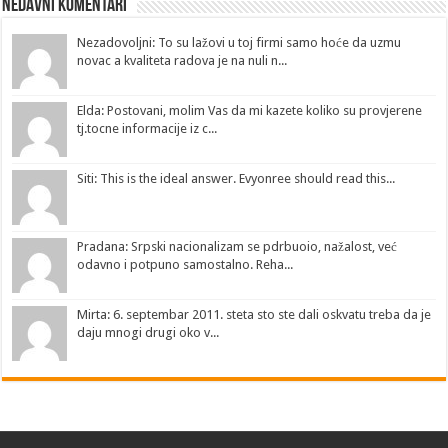
Nedavni Komentari
Nezadovoljni: To su lažovi u toj firmi samo hoće da uzmu
novac a kvaliteta radova je na nuli n...
Elda: Postovani, molim Vas da mi kazete koliko su provjerene
tj.tocne informacije iz c...
Siti: This is the ideal answer. Evyonree should read this...
Pradana: Srpski nacionalizam se pdrbuoio, nažalost, već
odavno i potpuno samostalno. Reha...
Mirta: 6. septembar 2011. steta sto ste dali oskvatu treba da je
daju mnogi drugi oko v...