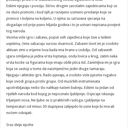
Eskimi njeguju i poeziju. Slično drugim zaostalim zajednicama koji se
ne služe pismom, i kod njih je razvijeno usmeno predanje koje se
prenosi s koljena na koljeno. U njima su sačuvana sjećanja na
događaje od prije puno hiljada godina i to je ustvari nepisana povijest
tog naroda.
Veoma vole igru i zabavu, poput svih zajednica koje žive u teškim
uvjetima, čime zabacuju surovu stvarnost. Zabavni život im je osobito
aktivan zimi u vrijeme lova kada ima hrane u izobilju. Od zabavnih
igara omiljena je jedna vrsta loptanja, onda lovica u krug, zatim neka
vrsta kocke sa figurama koje imaju oblik ptica itd. Zanimljiva im je igra
koja se sastoji u tome da naizmjenično jedni druge šamaraju.
Njeguju i atletske igre. Rado pjevaju, a osobito vole pjesme rugalice
koje izvodi grupa protiv grupe. Od muzičkih instrumenata
upotrebljavaju nešto što nalikuje našem bubnju. Eskimi su jedan od
rijetkih naroda kod kojeg je nepoznato ljubljenje. Osjećaje iskazuju
trljanjem nosa. Ne ljube se iz praktičnih razloga. Ljubljenje na
temperaturi od minus 30 stupnjeva zalijepilo bi usne koje bi morali
nožem odvajati.
Sraz dvije epohe