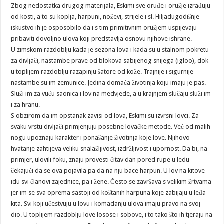
Zbog nedostatka drugog materijala, Eskimi sve oruđe i oružje izrađuju
od kosti, a to su koplja, harpuni, noževi, strijele i sl. Hiljadugodišnje
iskustvo ih je osposobilo da i s tim primitivnim oružjem uspijevaju
pribaviti dovoljno ulova koji predstavlja osnovu njihove ishrane.
U zimskom razdoblju kada je sezona lova i kada su u stalnom pokretu
za divljači, nastambe prave od blokova sabijenog snijega (igloo), dok
u toplijem razdoblju razapinju šatore od kože. Trajnije i sigurnije
nastambe su im zemunice. Jedina domaća životinja koju imaju je pas.
Služi im za vuću saonica i lov na medvjede, a u krajnjem slučaju služi im
i za hranu.
S obzirom da im opstanak zavisi od lova, Eskimi su izvrsni lovci. Za
svaku vrstu divljači primjenjuju posebne lovačke metode. Već od malih
nogu upoznaju karakter i ponašanje životinja koje love. Njihovo
hvatanje zahtijeva veliku snalažljivost, izdržljivost i upornost. Da bi, na
primjer, ulovili foku, znaju provesti čitav dan pored rupe u ledu
čekajući da se ova pojavila pa da na nju bace harpun. U lov na kitove
idu svi članovi zajednice, pa i žene. Često se završava s velikim žrtvama
jer im se sva oprema sastoji od koštanih harpuna koje zabijaju u leđa
kita. Svi koji učestvuju u lovu i komadanju ulova imaju pravo na svoj
dio. U toplijem razdoblju love losose i sobove, i to tako što ih tjeraju na