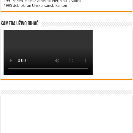
1991
rođen je Rekić Amel sin Nermina iz Vikića
1995
deblokiran Unsko-sanski kanton
Kamera uživo Bihać