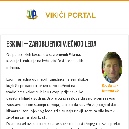
Eskimi – zarobljenici vječnog leda
Od paleolitskih lovaca do suvremenih Eskima.
Rađanje i umiranje na ledu. Živi fosili prohujalih
milenija.
Eskimi su jedna od rijetkih zajednica na zemaljskoj
kugli čiji pripadnici još uvijek vode život na
Dr. Enver
Imamović
tradicijama kakve su bile u Evropi prije nekoliko
desetina hiljada godina. Bilo je puno razloga da se u svom razvoju
zaustave na tom stupnju razvoja, kao i to da se vežu za geografsko-
klimatsku zonu vječnog leda gdje su najsuroviji uvjeti za bilo kakav
život na zemaljskoj kugli.
Eskimi naseljavaju oblast koja se stere od najistočnijeg rta Azije preko