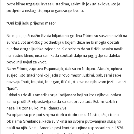
oštre klime uzgajaju irvase u stadima, Eskimi ih još uvijek love, što je
posljedica niskog stupnja organizacije života.
“Oni koji jedu prijesno meso”
Ne mijenjajući način života hiljadama godina Eskimi su sasvim navikli na
surovi život arktičkog podneblja u kojem duže ne bi mogla opstati
nijedna druga ljudska zajednica. S obzirom da su fizički sasvim navikli
na hladnu klimu, nisu se nikada spuštali dalje na jug, gdje su daleko
povoljniji uvjeti za život.
Naziv Eskimi, zapravo Esquimatjik, dali su im Indijanci Abnaki, njihovi
susjedi, što znači “oni koji jedu sirovo meso”. Eskimi, pak, sami sebe
nazivaju Inuit, Inupiat, Inangan, ili Yuit, što sve na njihovom jeziku znači
“ljudi”.
Eskimi su došli u Ameriku prije Indijanaca koji su kroz njihovu oblast
samo prošli. Pretpostavlja se da su se upravo tada Eskimi razbili i
naselili u zone u kojima i danas žive.
Evropljani su prvi put s njima došli u dodir tek u 11. stoljeću, i to na
obalama Grenlanda, kada su Vikinzi na svojim putovanjima slučajno
naišli na njih. Na tlu Amerike prvi kontakt s njima uspostavljen je 1576.