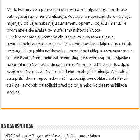
Mada Eskimi žive u perifernim dijelovima zemaljske kugle sve ih više
vata utjecaj suvremene civilizacije. Postepeno napuštaju stare tradicije,
mijenjaju običaje, nabavljaju suvremenu opremu, odjeću i hranu. Te
promjene e dešavaju u svim sferama njihovog života.
U nekim zonama suvremena civilizacija im je sasvim ugrozila
treadicionalni ambijent pa se neke skupine povlače dalje u pustoš dok
se drugi silom prilika navikavaju na promjene i uklapaju seu suvremene
tokove života. Samo neke zabačene skupine sjeverozapadne Aljaske i
na Grenlandu žive još tradicionalnim načinom. Kao takvi predstavljaju
svojevrsni živi muzej i žive fosile davno prohujalih milenija. Arheolozi
su u prilici da na neposredan način upoznaju sve oblike života kakvim
su živjeli evropski paleolitski preci od prije nekoliko desetina hiljada
godina.
Na današnji dan
1970
Rođena je Beganović Vasvija kći Osmana iz Vikića