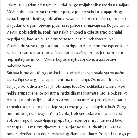
Eskimi su u jedan od najmiroljubivijih i gostoljubivijih naroda na svijetu.
Međusobni sukobi su izuzetno rijetki, a jedino sukobi izbijaju zbog
žena. Umjesto fizičkog obračuna zavađeni se bore riječima, i to tako
da jedan drugom pjevaju pjesme rugalice i ismijavaju se. Ko je u tome
vještiji, pobjednik je. Ipak ima nekih grupacija koje su tradicionalni
neprijatelji, kao što su zajednice sa Mekenzija i Athabaske. Na
Grenlandu su se dugo odupirali nordijskim doseljenicima ispred kojih
su se na koncu morali povući u nepristupačnije zone. Jedno vrijeme
neprijatelji su im bili i Vikinzi koji su u njihovoj oblasti uspostavili
nekoliko baza.
Surova klima arktičkog podneblja kod njih je uvjetovala surov način
života čija se organizacija milenijima ne mijenja. Osnovna društvena
ćelija je porodica a više njih obrazuje lovačko-selilačku skupinu. Kod
nekih grupacija je još prisutna institucija matrijarhata, što je očit relikt
daleke prethistorije. U takvim zajednicama muž se preseljava u šator
ženinih roditelja, to jest udaje se, i žena je glavni subjekt u kući. Zbog
nomadskog i surovog načina života, bolesne i stare osobe ne vode
sobom nego ih ostavljaju i prepuštaju ledenoj smrti. Ponekad tako
postupaju i s malom djecom, a nije rijedak slučaj da ubijaju žensku
novorođenčad kao neproduktivnog člana zajednice. Posljedica toga je