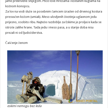
jame prekrivene snijegom. Ptice love mrežama i koštanim kuglama na
kožnom konopcu.
Za lov na vodi služe se posebnim čamcem izrađen od drvenog kostura
presvučen kožom (umiak). Meso ulovljenih životinja uglavnom jedu
prijesno, osobito ribu. Najteže razdoblje za Eskime je proljeće kada se
istroše zalihe hrane. Tada jedu i meso pasa, a u starije doba nisu
prezali ni od ljudožderstva.
Čašćenje ženom
eskimi nemogu bez leda