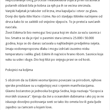
Nepoznavanje ovog procesa i neadekvatna odjeća prvih istraživača
polarnih oblasti bila je kobna za njih pa ih se većina smrznula.
Vanjski haljetak je također od krzna, ima kapuljaču i otvor za glavu.
Donji dio tijela štite hlače i čizme. Na oči stavljaju štitinike načinjene od
drvca kako bi se zaštitili od sniježne sljepoče. To je preteča sunčanih
naočala.
Život Eskima bi bio nemoguć bez pasa koji im služe za vuču saonica i
lov. Smatra se da je riječ o pasmini stara izmeću 25.000 i 50.000
godina, koja se do danas sačuvala u najhladnijim predjelima svijeta.
Imaju vodoneproposnu dlaku i mogu izdržati izuzetno nisku
temperaturu i veliku glad. Eskimi ih najčešće hrane ribom. Saonice koje
vuku su uske i duge. Dio koji klizi po snijegu pravi se od kosti.
Pokojnici na koljima
S obzirom da su Eskimi veoma tijesno povezani sa prirodom, njihove
vjerske predstave su u najtješnjoj vezi s njenim manifestacijama.
Glavno božanstvo je jednooka boginja Sedna, koju nazivaju “Gospoća
morskih sisavaca”. Vjeruju da živi u oceanskim dubinama i ako joj se ne
iskazuje dovoljno poštovanja sveti se tako što ometa lov ili guta ljude
zajedno sa čamcem u kojem love.