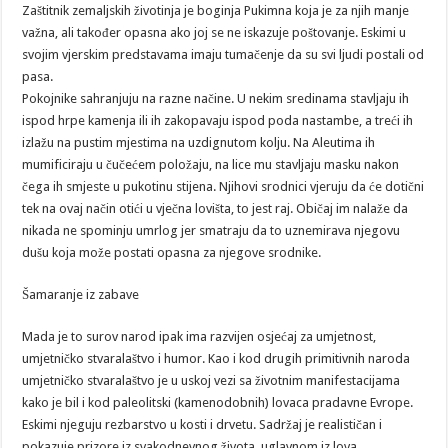
Zaštitnik zemaljskih životinja je boginja Pukimna koja je za njih manje
važna, ali također opasna ako joj se ne iskazuje poštovanje. Eskimi u
svojim vjerskim predstavama imaju tumačenje da su svi ljudi postali od
pasa.
Pokojnike sahranjuju na razne načine. U nekim sredinama stavljaju ih
ispod hrpe kamenja ili ih zakopavaju ispod poda nastambe, a treći ih
izlažu na pustim mjestima na uzdignutom kolju. Na Aleutima ih
mumificiraju u čučećem položaju, na lice mu stavljaju masku nakon
čega ih smjeste u pukotinu stijena. Njihovi srodnici vjeruju da će dotični
tek na ovaj način otići u vječna lovišta, to jest raj. Običaj im nalaže da
nikada ne spominju umrlog jer smatraju da to uznemirava njegovu
dušu koja može postati opasna za njegove srodnike.
Šamaranje iz zabave
Mada je to surov narod ipak ima razvijen osjećaj za umjetnost,
umjetničko stvaralaštvo i humor. Kao i kod drugih primitivnih naroda
umjetničko stvaralaštvo je u uskoj vezi sa životnim manifestacijama
kako je bil i kod paleolitski (kamenodobnih) lovaca pradavne Evrope.
Eskimi njeguju rezbarstvo u kosti i drvetu. Sadržaj je realističan i
pokazuje prizore iz svakodnevnog života, uglavnom iz lova.