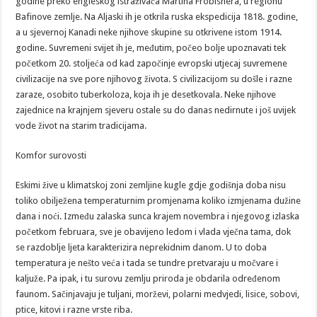
godine preko engleskog istraživača Martina Frobishera, u regionu
Bafinove zemlje. Na Aljaski ih je otkrila ruska ekspedicija 1818. godine,
a u sjevernoj Kanadi neke njihove skupine su otkrivene istom 1914.
godine. Suvremeni svijet ih je, međutim, počeo bolje upoznavati tek
početkom 20. stoljeća od kad započinje evropski utjecaj suvremene
civilizacije na sve pore njihovog života. S civilizacijom su došle i razne
zaraze, osobito tuberkoloza, koja ih je desetkovala. Neke njihove
zajednice na krajnjem sjeveru ostale su do danas nedirnute i još uvijek
vode život na starim tradicijama.
Komfor surovosti
Eskimi žive u klimatskoj zoni zemljine kugle gdje godišnja doba nisu
toliko obilježena temperaturnim promjenama koliko izmjenama dužine
dana i noći. Između zalaska sunca krajem novembra i njegovog izlaska
početkom februara, sve je obavijeno ledom i vlada vječna tama, dok
se razdoblje ljeta karakterizira neprekidnim danom. U to doba
temperatura je nešto veća i tada se tundre pretvaraju u močvare i
kaljuže. Pa ipak, i tu surovu zemlju priroda je obdarila određenom
faunom. Sačinjavaju je tuljani, morževi, polarni medvjedi, lisice, sobovi,
ptice, kitovi i razne vrste riba.