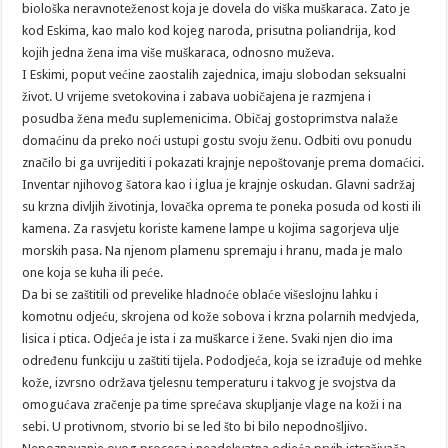
biološka neravnoteženost koja je dovela do viška muškaraca. Zato je
kod Eskima, kao malo kod kojeg naroda, prisutna poliandrija, kod
kojih jedna žena ima više muškaraca, odnosno muževa.
I Eskimi, poput većine zaostalih zajednica, imaju slobodan seksualni
život. U vrijeme svetokovina i zabava uobičajena je razmjena i
posudba žena među suplemenicima. Običaj gostoprimstva nalaže
domaćinu da preko noći ustupi gostu svoju ženu. Odbiti ovu ponudu
značilo bi ga uvrijediti i pokazati krajnje nepoštovanje prema domaćici.
Inventar njihovog šatora kao i iglua je krajnje oskudan. Glavni sadržaj
su krzna divljih životinja, lovačka oprema te poneka posuda od kosti ili
kamena. Za rasvjetu koriste kamene lampe u kojima sagorjeva ulje
morskih pasa. Na njenom plamenu spremaju i hranu, mada je malo
one koja se kuha ili peće.
Da bi se zaštitili od prevelike hladnoće oblaće višeslojnu lahku i
komotnu odjeću, skrojena od kože sobova i krzna polarnih medvjeda,
lisica i ptica. Odjeća je ista i za muškarce i žene. Svaki njen dio ima
određenu funkciju u zaštiti tijela. Pododjeća, koja se izrađuje od mehke
kože, izvrsno održava tjelesnu temperaturu i takvog je svojstva da
omogućava zračenje pa time sprećava skupljanje vlage na koži i na
sebi. U protivnom, stvorio bi se led što bi bilo nepodnošljivo.