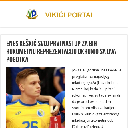
Enes Keškić svoj prvi nastup za BiH
rukometnu reprezentaciju okrunio sa dva
pogotka
Još sa 16 godina Enes Keškić je
proglašen za najboljeg
mladog igrača (lijevo krilo) u
Njemačkoj kada je u pitanju
rukomet i već su tada svi znali
da je pred ovim mladim
sportistom blistava karijera.
Matični klub ovg talentiranog
mladića je rukometni klub
Füchse iz Berlina. U