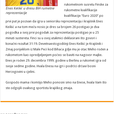
rukometnom susretu Finske za
Enes Keškić u dresu BiH rumetne
rukometne kvalifikacije
reprezentacije
kvalifikacije “Euro 2020” po
prvi put je pozvan da igra u seniorsku reprezentaciju i krajišnik Enes
Keškić a na tom meču nosio je dres sa brojem 26 postigao je dva
pogodka a svoj prvi pogodak za reprezentaciju postigao je u 25
minuti sustereta. Finci su u ovoj utakmici deklasirani što govori i
konačni rezultat 31:19. Devetnaestogodišnji Enes Keškić je Krajišnik i
Zmaj porijeklom iz Male Peći kod Bihaća gdje mu je otac Meho rođen a
rukometom kao opredjeljenjem počeo se baviti na nagovor majke.
Enes je rođen 29. decembra 1999. godine u Berlinu a rukomet igra od
svoje sedme godine. Hvala Enesu na igri i podržci državi bosni
Hercegovini u cjelini.
Gospođo mama i komšijo Meho ponosni smo na Enese, hvala Vam što
ste odgojili ovakvog sportistu krajiškog zmaja.