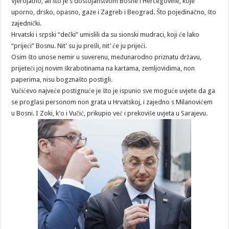
Vjerojatno, ali što je s dostojanstvom Bosne i Hercegovine, koje
uporno, drsko, opasno, gaze i Zagreb i Beograd. Što pojedinačno, što
zajednički.
Hrvatski i srpski “dečki” umislili da su sionski mudraci, koji će lako
“prijeći” Bosnu. Nit’ su ju prešli, nit’ će ju prijeći.
Osim što unose nemir u suverenu, međunarodno priznatu državu,
prijeteći joj novim škrabotinama na kartama, zemljovidima, non
paperima, nisu bogznašto postigli.
Vučićevo najveće postignuće je što je ispunio sve moguće uvjete da ga
se proglasi personom non grata u Hrvatskoj, i zajedno s Milanovićem
u Bosni. I Zoki, k'o i Vučić, prikupio već i prekoviše uvjeta u Sarajevu.