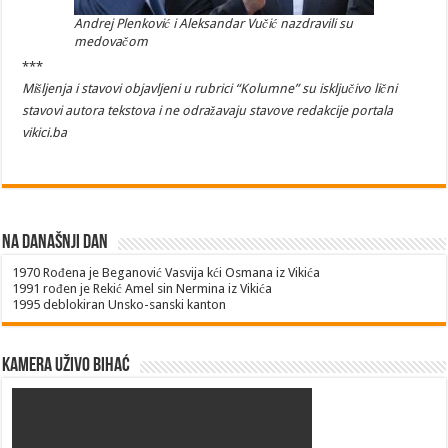
Andrej Plenković i Aleksandar Vučić nazdravili su
medovačom
***
Mišljenja i stavovi objavljeni u rubrici “Kolumne” su isključivo lični
stavovi autora tekstova i ne odražavaju stavove redakcije portala
vikici.ba
Na današnji dan
1970
Rođena je Beganović Vasvija kći Osmana iz Vikića
1991
rođen je Rekić Amel sin Nermina iz Vikića
1995
deblokiran Unsko-sanski kanton
Kamera uživo Bihać