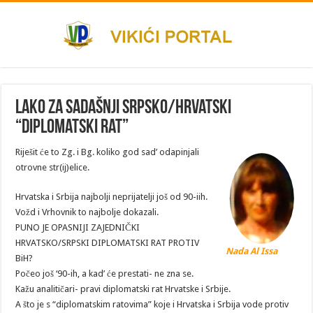
Lako za sadašnji srpsko/hrvatski
“diplomatski rat”
Riješit će to Zg. i Bg. koliko god sad’ odapinjali
otrovne str(ij)elice.
Hrvatska i Srbija najbolji neprijatelji još od 90-iih.
Vožd i Vrhovnik to najbolje dokazali.
PUNO JE OPASNIJI ZAJEDNIČKI
HRVATSKO/SRPSKI DIPLOMATSKI RAT PROTIV
Nada Al Issa
BiH?
Počeo još ‘90-ih, a kad’ će prestati- ne zna se.
Kažu analitičari- pravi diplomatski rat Hrvatske i Srbije.
A što je s “diplomatskim ratovima” koje i Hrvatska i Srbija vode protiv