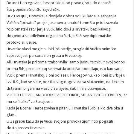
Bosne i Hercegovine, bez prekida, od pravog rata do danas?!
Što pojedinačno, što zajednički.
BEZ DVOJBE, Hrvatska je donijela dobru odluku kada je zabranila
Vučićev “privatni” posjet Jasenovcu, unatoč tome što je to izazvalo
“diplomatski rat,” jer je Vučić htio doći u Hrvatsku bez ikakvog
dogovora s nadležnim organima R. H., kršeći sve diplomatske
protokole i uzuse.
Hrvatske vlasti mogle su biti još oštrije, proglasiti Vučića onim što
zapravo jest-persona non grata u Hrvatskoj.
Ali, Hrvatska je pri tome “zaboravila” samo jednu “sitnicu,” svoj odnos
prema BiH, prema kojoj se hrvatski političari ponašaju, isto kao sada
Vučić prema Hrvatskoj. I oni odlaze u Hercegovinu, kao i oni iz Srbije u
tzv. R.S., kad se sjete, bez ikakvog dogovora sa službenim, nadležnim
državnim organima vlasti u Sarajevu, čak ih i ne obavijeste.
VUČIĆU DOVOLJAN DODIKOV PROTOKOL, MILANOVIĆU ČOVIĆEV, jer
mu se “fućka” za Sarajevo.
Kada je Bosna i Hercegovina u pitanju, Hrvatska i Srbija k'o dva oka u
glavi.
U Zagrebu kažu da je Vučić svojom provokacijom htio pogaziti
dostojanstvo Hrvatske.