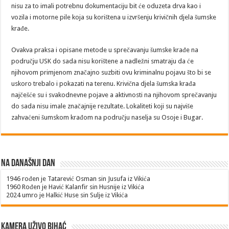
nisu za to imali potrebnu dokumentaciju bit će oduzeta drva kao i
vozila i motorne pile koja su korištena u izvršenju krivičnih djela šumske
krađe.
Ovakva praksa i opisane metode u sprečavanju šumske krađe na
području USK do sada nisu korištene a nadležni smatraju da će
njihovom primjenom značajno suzbiti ovu kriminalnu pojavu što bi se
uskoro trebalo i pokazati na terenu. Krivična djela šumska krađa
najčešće su i svakodnevne pojave a aktivnosti na njihovom sprečavanju
do sada nisu imale značajnije rezultate. Lokaliteti koji su najviše
zahvaćeni šumskom krađom na području naselja su Osoje i Bugar.
Na današnji dan
1946
rođen je Tatarević Osman sin Jusufa iz Vikića
1960
Rođen je Havić Kalanfir sin Husnije iz Vikića
2024
umro je Halkić Huse sin Sulje iz Vikića
Kamera uživo Bihać