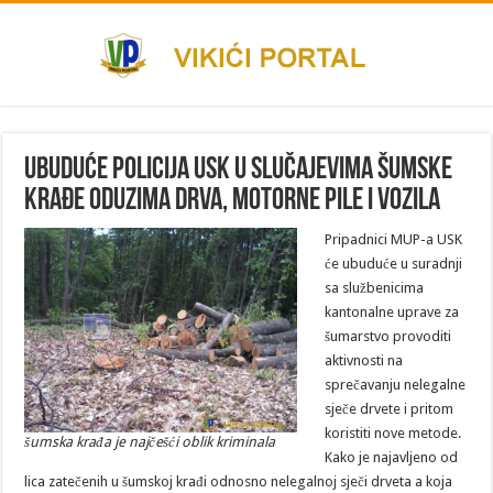
Ubuduće policija USK u slučajevima šumske
krađe oduzima drva, motorne pile i vozila
Pripadnici MUP-a USK
će ubuduće u suradnji
sa službenicima
kantonalne uprave za
šumarstvo provoditi
aktivnosti na
sprečavanju nelegalne
sječe drvete i pritom
koristiti nove metode.
šumska krađa je najčešći oblik kriminala
Kako je najavljeno od
lica zatečenih u šumskoj krađi odnosno nelegalnoj sječi drveta a koja