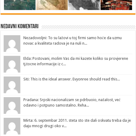
Nedavni Komentari
Nezadovoljni: To su lažovi u toj firmi samo hoće da uzmu
novac a kvaliteta radova je na nuli n...
Elda: Postovani, molim Vas da mi kazete koliko su provjerene
tj.tocne informacije iz c...
Siti: This is the ideal answer. Evyonree should read this...
Pradana: Srpski nacionalizam se pdrbuoio, nažalost, već
odavno i potpuno samostalno. Reha...
Mirta: 6. septembar 2011. steta sto ste dali oskvatu treba da je
daju mnogi drugi oko v...