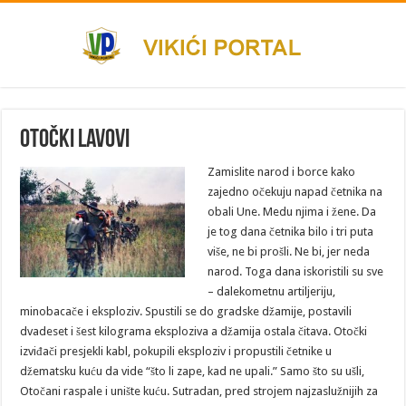
Otočki lavovi
Zamislite narod i borce kako
zajedno očekuju napad četnika na
obali Une. Medu njima i žene. Da
je tog dana četnika bilo i tri puta
više, ne bi prošli. Ne bi, jer neda
narod. Toga dana iskoristili su sve
– dalekometnu artiljeriju,
minobacače i eksploziv. Spustili se do gradske džamije, postavili
dvadeset i šest kilograma eksploziva a džamija ostala čitava. Otočki
izviđači presjekli kabl, pokupili eksploziv i propustili četnike u
džematsku kuću da vide “što li zape, kad ne upali.” Samo što su ušli,
Otočani raspale i unište kuću. Sutradan, pred strojem najzaslužnijih za