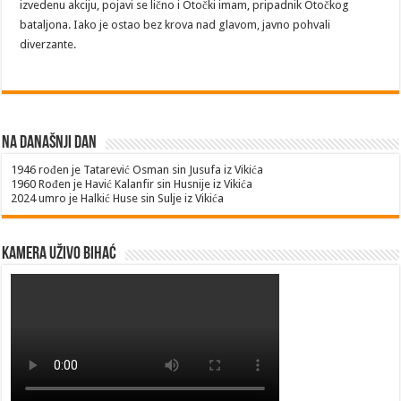
izvedenu akciju, pojavi se lično i Otočki imam, pripadnik Otočkog
bataljona. Iako je ostao bez krova nad glavom, javno pohvali
diverzante.
Na današnji dan
1946
rođen je Tatarević Osman sin Jusufa iz Vikića
1960
Rođen je Havić Kalanfir sin Husnije iz Vikića
2024
umro je Halkić Huse sin Sulje iz Vikića
Kamera uživo Bihać