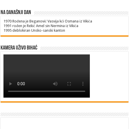
Na današnji dan
1970
Rođena je Beganović Vasvija kći Osmana iz Vikića
1991
rođen je Rekić Amel sin Nermina iz Vikića
1995
deblokiran Unsko-sanski kanton
Kamera uživo Bihać