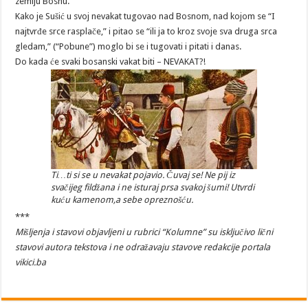
zemlju Bosnu.
Kako je Sušić u svoj nevakat tugovao nad Bosnom, nad kojom se “I
najtvrđe srce rasplače,” i pitao se “ili ja to kroz svoje sva druga srca
gledam,” (“Pobune”) moglo bi se i tugovati i pitati i danas.
Do kada će svaki bosanski vakat biti – NEVAKAT?!
Ti…ti si se u nevakat pojavio. Čuvaj se! Ne pij iz
svačijeg fildžana i ne isturaj prsa svakoj šumi! Utvrdi
kuću kamenom,a sebe opreznošću.
***
Mišljenja i stavovi objavljeni u rubrici “Kolumne” su isključivo lični
stavovi autora tekstova i ne odražavaju stavove redakcije portala
vikici.ba