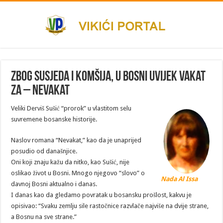
Zbog susjeda i komšija, u Bosni uvijek vakat
za – nevakat
Veliki Derviš Sušić “prorok” u vlastitom selu
suvremene bosanske historije.
Naslov romana “Nevakat,” kao da je unaprijed
posudio od današnjice.
Oni koji znaju kažu da nitko, kao Sušić, nije
oslikao život u Bosni. Mnogo njegovo “slovo” o
Nada Al Issa
davnoj Bosni aktualno i danas.
I danas kao da gledamo povratak u bosansku prošlost, kakvu je
opisivao: “Svaku zemlju sile rastočnice razvlače najviše na dvije strane,
a Bosnu na sve strane.”