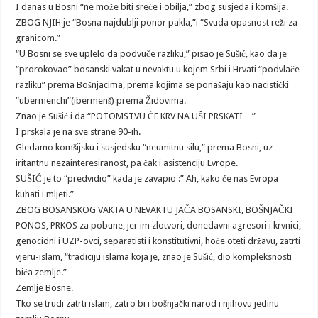
I danas u Bosni “ne može biti sreće i obilja,” zbog susjeda i komšija.
ZBOG NJIH je “Bosna najdublji ponor pakla,”i “Svuda opasnost reži za
granicom.”
“U Bosni se sve uplelo da podvuče razliku,” pisao je Sušić, kao da je
“prorokovao” bosanski vakat u nevaktu u kojem Srbi i Hrvati “podvlače
razliku” prema Bošnjacima, prema kojima se ponašaju kao nacistički
“ubermenchi”(ibermenš) prema Židovima.
Znao je Sušić i da “POTOMSTVU ĆE KRV NA UŠI PRSKATI…”
I prskala je na sve strane 90-ih.
Gledamo komšijsku i susjedsku “neumitnu silu,” prema Bosni, uz
iritantnu nezainteresiranost, pa čak i asistenciju Evrope.
SUŠIĆ je to “predvidio” kada je zavapio :” Ah, kako će nas Evropa
kuhati i mljeti.”
ZBOG BOSANSKOG VAKTA U NEVAKTU JAČA BOSANSKI, BOŠNJAČKI
PONOS, PRKOS za pobune, jer im zlotvori, donedavni agresori i krvnici,
genocidni i UZP-ovci, separatisti i konstitutivni, hoće oteti državu, zatrti
vjeru-islam, “tradiciju islama koja je, znao je Sušić, dio kompleksnosti
bića zemlje.”
Zemlje Bosne.
Tko se trudi zatrti islam, zatro bi i bošnjački narod i njihovu jedinu