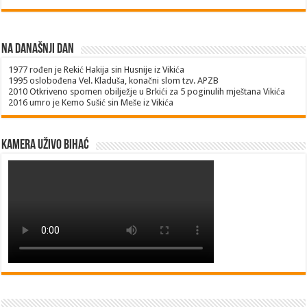
Na današnji dan
1977
rođen je Rekić Hakija sin Husnije iz Vikića
1995
oslobođena Vel. Kladuša, konačni slom tzv. APZB
2010
Otkriveno spomen obilježje u Brkići za 5 poginulih mještana Vikića
2016
umro je Kemo Sušić sin Meše iz Vikića
Kamera uživo Bihać