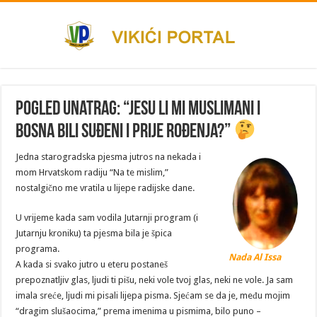
Pogled unatrag: “Jesu li mi Muslimani i
Bosna bili suđeni i prije rođenja?”
Jedna starogradska pjesma jutros na nekada i
mom Hrvatskom radiju “Na te mislim,”
nostalgično me vratila u lijepe radijske dane.
U vrijeme kada sam vodila Jutarnji program (i
Jutarnju kroniku) ta pjesma bila je špica
programa.
Nada Al Issa
A kada si svako jutro u eteru postaneš
prepoznatljiv glas, ljudi ti pišu, neki vole tvoj glas, neki ne vole. Ja sam
imala sreće, ljudi mi pisali lijepa pisma. Sjećam se da je, među mojim
“dragim slušaocima,” prema imenima u pismima, bilo puno –