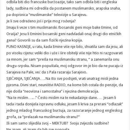
odbila biti dio francuske buržoazije, tako sam odbila biti i engleska
lady, sudbina mi odredila da postanem muslimansko, arapska snaha,
pa dopisnica “muslimanske” televizije u Sarajevu.
Je li sve određeno još i prije mog rođenja?
Imaju li veze s tim muslimanski /bosanski geni moje bake Emine, od
Orašja? Jesu li Eminini bosanski geni nadvladali onaj drugi dio etničkih
gena? Govorili su da sam fizički njezina kopija.
PUNO KASNIJE, u ratu, kada Emine više nje bilo, shvatila sam da jesu, ali
po visoku cijenu: veliki dio i uže i šire obitelji više nije htio ni razgovarati
sa mnom, jer sam “prešla na muslimansku stranu, ” a zanemarila onu
drugu-srpsku. Nisam popuštala, moj odgovor im je bio da ne pucaju iz
Sarajeva na Pale, već da s Pala razaraju Sarajevo.
SJEĆANJA, SJEĆANJA…. Na što sve podsjeti, vrati unatrag misli jedna
pjesma. Divni stari, neuništivi RADIO, na kome bih ostala do penzije, da
nije došla “neovisna i samostalna” i njezina demokracija.
“Na te mislim….. .” Često mislim na te nekadašnje dane. … Jesam li
tada i tada donijela ispravnu odluku, jesam li kriva za prerani “odlazak”
jednog mladog francuskog buržuja, za razočaranje jednog engleskog
grofa, za “prelazak na muslimansku stranu?”
Ili sam samo slijedila svoj – MEKTUB? Svoju zvijezdu sudbine?
Ne znam, ali znam da bih sve ponovila.