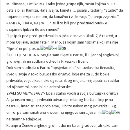
Muslimana( s veliko M). I tako jedna grupa njih, među kojima su uz
ostala bile i Ramiza, Hafa, Bajra, Ismeta…. pisala u tadašnji “Studio” da
objave intervju sa mnom, da konačno i vide svoju “jutarnju zvijezdu.”
RAMIZA, , HAFA, BAJRA…. nisu li to bili prvi predznaci buduće
uzajamne ljubavi Bosne i mene?
Ili je ipak prvi pred-predznak bio još u osnovnoj školi, 7, 8 razred, u
mom Osijeku, jedan fatalni Meho, za kojim sam “šizila” a koji me nije
“šljivio” ni pol posto.
ŠTO TI JE SUDBINA. Mogla sam živjeti u Parizu, ili u jednoj engleskoj
grofoviji, ali mi sudbina odredila Hrvatsku i Bosnu.
Dok sam studirala u Parizu “opsjedao me” sin suvlasnika Renaulta,
uveo u svoje visoko buržoasko društvo, koje me za čudo božje
prihvatilo, valjda kao neku egzotu, zbog moje tamnije puti, za razliku
od njihove mliječno bijele aristokratske.
ZVALI SU ME “VISAGE”- Lice, i stalno vodili u svoja buržujska društva.
Ali ja nisam mogla prihvatiti udvaranje mladog buržuja, koji je na
nesreću, imao srčane probleme, i ubrzo nakon mog povratka u Zg.
umro, pa sam smatrana krivcem za njegovu smrt. Jesam li,
ne znam? Nedajbože.
Kasnije u Ženevi engleski grof nudio mi kule i gradove,, ali kako sam