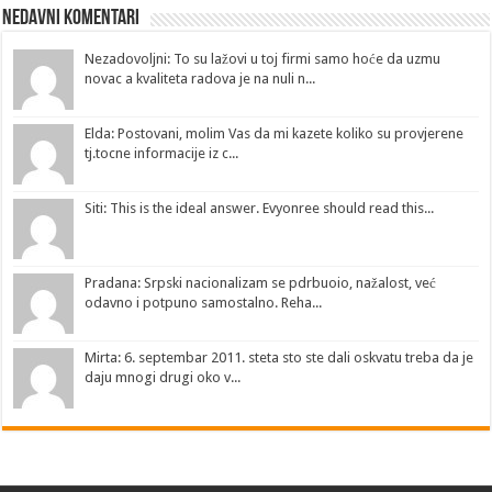
Nedavni Komentari
Nezadovoljni: To su lažovi u toj firmi samo hoće da uzmu
novac a kvaliteta radova je na nuli n...
Elda: Postovani, molim Vas da mi kazete koliko su provjerene
tj.tocne informacije iz c...
Siti: This is the ideal answer. Evyonree should read this...
Pradana: Srpski nacionalizam se pdrbuoio, nažalost, već
odavno i potpuno samostalno. Reha...
Mirta: 6. septembar 2011. steta sto ste dali oskvatu treba da je
daju mnogi drugi oko v...