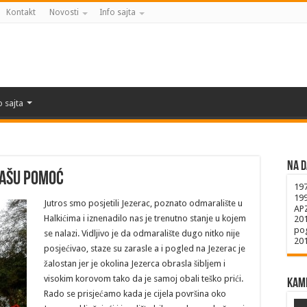
Kontakt
Novosti
Info sajta
o sajta
Na d
Vašu pomoć
19
19
Jutros smo posjetili Jezerac, poznato odmaralište u
AP
Halkićima i iznenadilo nas je trenutno stanje u kojem
20
pog
se nalazi. Vidljivo je da odmaralište dugo nitko nije
20
posjećivao, staze su zarasle a i pogled na Jezerac je
žalostan jer je okolina Jezerca obrasla šibljem i
visokim korovom tako da je samoj obali teško prići.
Kame
Rado se prisjećamo kada je cijela površina oko