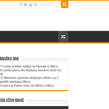
anašnji dan
77
rođen je Rekić Hakija sin Husnije iz Vikića
95
oslobođena Vel. Kladuša, konačni slom tzv.
ZB
10
Otkriveno spomen obilježje u Brkići za 5
inulih mještana Vikića
16
umro je Kemo Sušić sin Meše iz Vikića
ra uživo Bihać