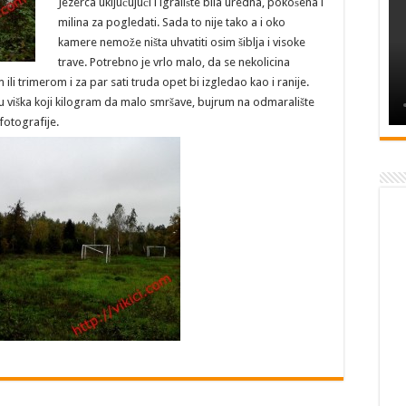
Jezerca uključujući i igralište bila uredna, pokošena i
milina za pogledati. Sada to nije tako a i oko
kamere nemože ništa uhvatiti osim šiblja i visoke
trave. Potrebno je vrlo malo, da se nekolicina
li trimerom i za par sati truda opet bi izgledao kao i ranije.
imaju viška koji kilogram da malo smršave, bujrum na odmaralište
fotografije.