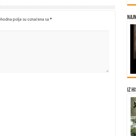
Najn
hodna polja su označena sa
*
Iz h