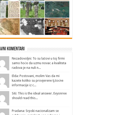
avni Komentari
Nezadovoljni: To su lažovi u toj firmi
samo hoće da uzmu novac a kvaliteta
radova je na nuli n...
Elda: Postovani, molim Vas da mi
kazete koliko su provjerene tj.tocne
informacije iz c...
Siti: This is the ideal answer. Evyonree
should read this...
Pradana: Srpski nacionalizam se