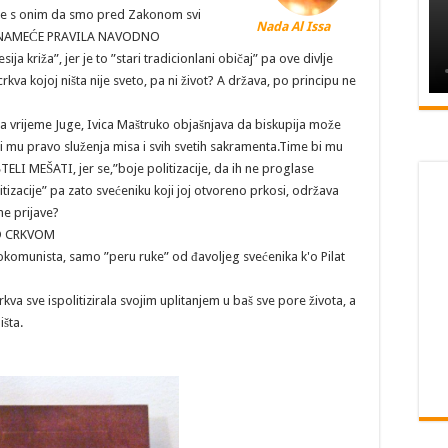
o je s onim da smo pred Zakonom svi
Nada Al Issa
KVA NAMEĆE PRAVILA NAVODNO
križa”, jer je to ”stari tradicionlani običaj” pa ove divlje
crkva kojoj ništa nije sveto, pa ni život? A država, po principu ne
 za vrijeme Juge, Ivica Maštruko objašnjava da biskupija može
i mu pravo služenja misa i svih svetih sakramenta.Time bi mu
ELI MEŠATI, jer se,”boje politizacije, da ih ne proglase
itizacije” pa zato svećeniku koji joj otvoreno prkosi, održava
ne prijave?
ED CRKVOM
okomunista, samo ”peru ruke” od đavoljeg svećenika k'o Pilat
rkva sve ispolitizirala svojim uplitanjem u baš sve pore života, a
išta.