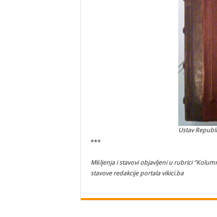
Ustav Republi
***
Mišljenja i stavovi objavljeni u rubrici “Kolum
stavove redakcije portala vikici.ba