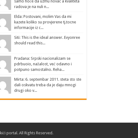
samo hoće da uzmu novac a kvaliteta
radova je na nuli n...
Elda: Postovani, molim Vas da mi
kazete koliko su provjerene tj.tocne
informacije iz c...
Siti: This is the ideal answer. Evyonree
should read this...
Pradana: Srpski nacionalizam se
pdrbuoio, nažalost, već odavno i
potpuno samostalno. Reha...
Mirta: 6. septembar 2011. steta sto ste
dali oskvatu treba da je daju mnogi
drugi oko v...
ići portal. All Rights Reserved.