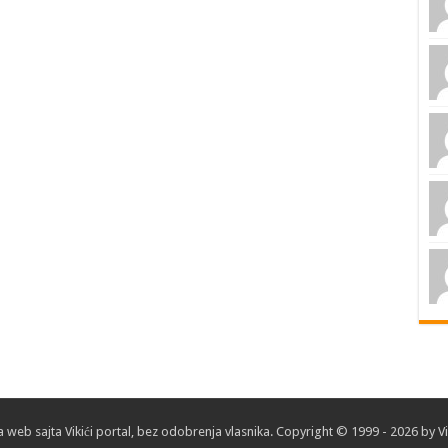
sa web sajta
Vikići portal
, bez odobrenja
vlasnika
. Copyright © 1999 - 2026 by Vik