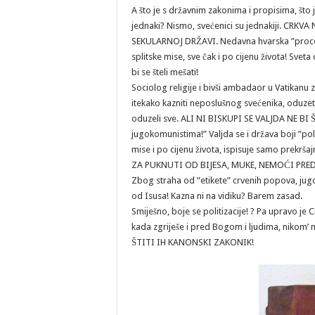
A što je s državnim zakonima
i propisima, št
jednaki? Nismo, svećenici su jednakiji. CR
SEKULARNOJ DRŽAVI. Nedavna hvarska ”procesija 
splitske mise, sve čak i po cijenu života! Sveta 
bi se šteli mešati!
Sociolog religije i bivši ambadaor u Vatikanu
itekako kazniti neposlušnog svećenika, oduzet
oduzeli sve. ALI NI BISKUPI SE VALJDA NE BI ŠT
jugokomunistima!” Valjda se i država boji ”pol
mise i po cijenu života, ispisuje samo prekršaj
ZA PUKNUTI OD BIJESA, MUKE, NEMOĆI PR
Zbog straha od ”etikete” crvenih popova, jug
od Isusa! Kazna ni na vidiku? Barem zasad.
Smiješno, boje se politizacije! ? Pa upravo je C
kada zgriješe i pred Bogom i ljudima, nikom’ n
ŠTITI IH KANONSKI ZAKONIK!