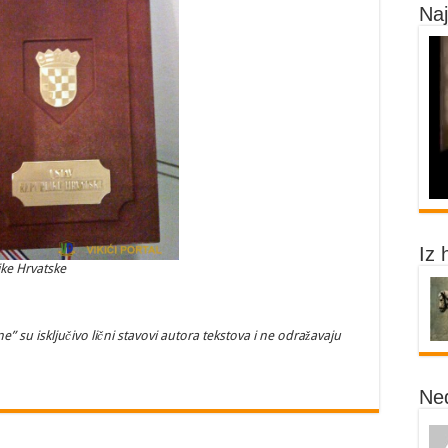
Naj
Iz 
ke Hrvatske
ne” su isključivo lični stavovi autora tekstova i ne odražavaju
Ne