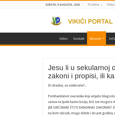
Početna
Video
SUBOTA, 8 AUGUSTA, 2026
Video
Kontakt
Novosti
Info
Jesu li u sekularnoj 
zakoni i propisi, ili 
Ili obadva, za odabrane?..
Pomhanitalom svećeniku koji umjeto blagoslov
zaziva na ljude kaznu božju, krši sve moguće 
JER SVEĆENIKE ŠTITI KANONSKI ZAKONIK!? Oni nj
na krim obradi, mogu dobiti i do pet godina,