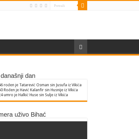
današnji dan
46
rođen je Tatarević Osman sin Jusufa iz Vikića
60
Rođen je Havić Kalanfir sin Husnije iz Vikića
24
umro je Halkić Huse sin Sulje iz Vikića
mera uživo Bihać