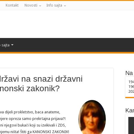
Kontakt
Novosti
Info sajta
 sajta
Na 
državi na snazi državni
19
kanonski zakonik?
19
20
Ka
a dijeli prokletstvo, baca anateme,
mjere opreza samo prekršajna prijava?!
egovi bukači koji su izvikivali i ZDS,
 njemu ništa! Štiti ga KANONSKI ZAKONIK!