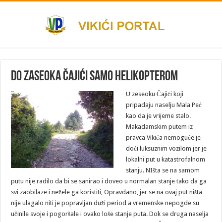
Do zaseoka Čajići samo helikopterom
U zeseoku Čajići koji
pripadaju naselju Mala Peć
kao da je vrijeme stalo.
Makadamskim putem iz
pravca Vikića nemoguće je
doći luksuznim vozilom jer je
lokalni put u katastrofalnom
stanju. NIšta se na samom
putu nije radilo da bi se sanirao i doveo u normalan stanje tako da ga
svi zaobilaze i nežele ga koristiti, Opravdano, jer se na ovaj put ništa
nije ulagalo niti je popravljan duži period a vremenske nepogde su
učinile svoje i pogoršale i ovako loše stanje puta. Dok se druga naselja