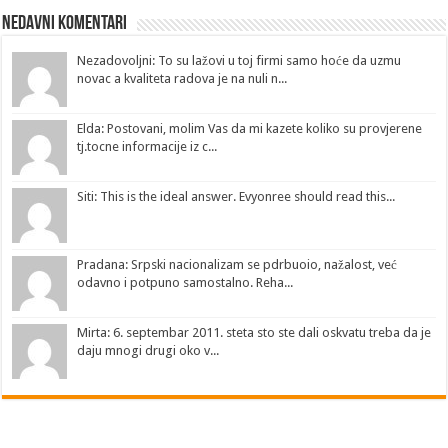
Nedavni Komentari
Nezadovoljni: To su lažovi u toj firmi samo hoće da uzmu
novac a kvaliteta radova je na nuli n...
Elda: Postovani, molim Vas da mi kazete koliko su provjerene
tj.tocne informacije iz c...
Siti: This is the ideal answer. Evyonree should read this...
Pradana: Srpski nacionalizam se pdrbuoio, nažalost, već
odavno i potpuno samostalno. Reha...
Mirta: 6. septembar 2011. steta sto ste dali oskvatu treba da je
daju mnogi drugi oko v...