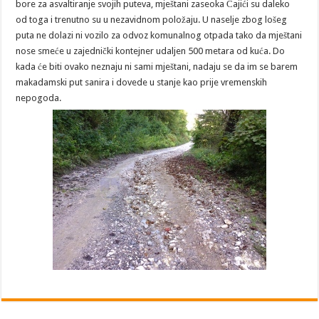
bore za asvaltiranje svojih puteva, mještani zaseoka Čajići su daleko
od toga i trenutno su u nezavidnom položaju. U naselje zbog lošeg
puta ne dolazi ni vozilo za odvoz komunalnog otpada tako da mještani
nose smeće u zajednički kontejner udaljen 500 metara od kuća. Do
kada će biti ovako neznaju ni sami mještani, nadaju se da im se barem
makadamski put sanira i dovede u stanje kao prije vremenskih
nepogoda.