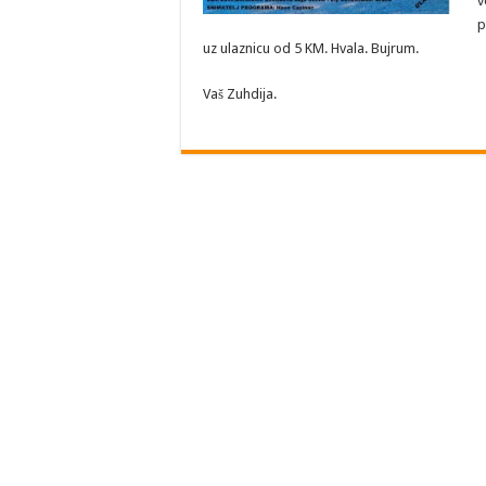
v
p
uz ulaznicu od 5 KM. Hvala. Bujrum.
Vaš Zuhdija.