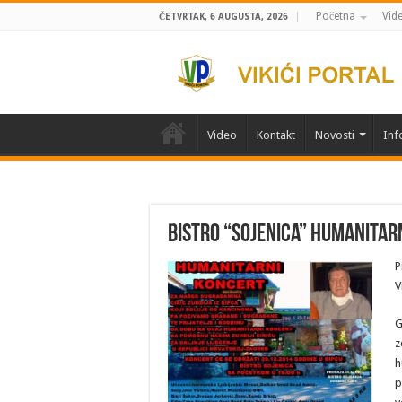
Početna
Vid
ČETVRTAK, 6 AUGUSTA, 2026
Video
Kontakt
Novosti
Inf
Bistro “Sojenica” humanitarn
P
V
G
z
h
p