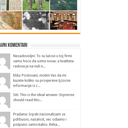
avni Komentari
Nezadovoljni: To su lažovi u toj firmi
samo hoće da uzmu novac a kvaliteta
radova je na nuli n...
Elda: Postovani, molim Vas da mi
kazete koliko su provjerene tj.tocne
informacije iz c...
Siti: This is the ideal answer. Evyonree
should read this...
Pradana: Srpski nacionalizam se
pdrbuoio, nažalost, već odavno i
potpuno samostalno. Reha...