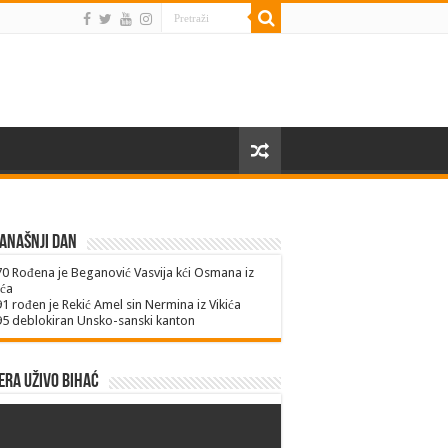
anašnji dan
70
Rođena je Beganović Vasvija kći Osmana iz
ića
91
rođen je Rekić Amel sin Nermina iz Vikića
95
deblokiran Unsko-sanski kanton
ra uživo Bihać