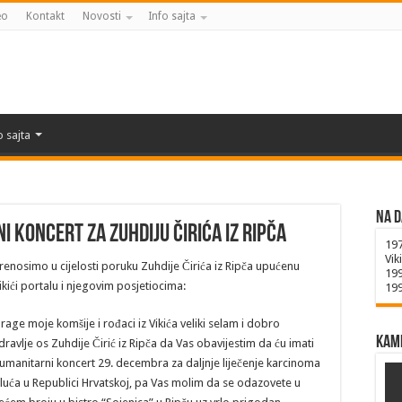
eo
Kontakt
Novosti
Info sajta
o sajta
Na d
i koncert za Zuhdiju Čirića iz Ripča
19
Vik
renosimo u cijelosti poruku Zuhdije Čirića iz Ripča upućenu
19
ikići portalu i njegovim posjetiocima:
19
rage moje komšije i rođaci iz Vikića veliki selam i dobro
Kame
dravlje os Zuhdije Čirić iz Ripča da Vas obavijestim da ću imati
umanitarni koncert 29. decembra za daljnje liječenje karcinoma
luća u Republici Hrvatskoj, pa Vas molim da se odazovete u