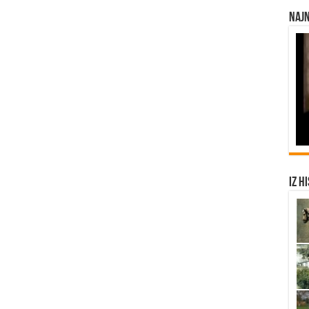
Najn
Iz h