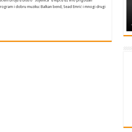
ećem broju u bistro “Sojenica” u Ripču uz vrlo prigodan
rogram i dobru muziku: Balkan bend, Sead Emrić i mnogi drugi