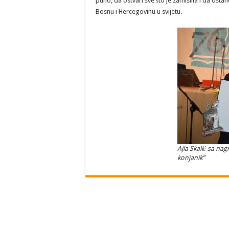
puno, da ostvari sve što je zamislila i da osta
Bosnu i Hercegovinu u svijetu.
Ajla Skalić sa n
konjanik”