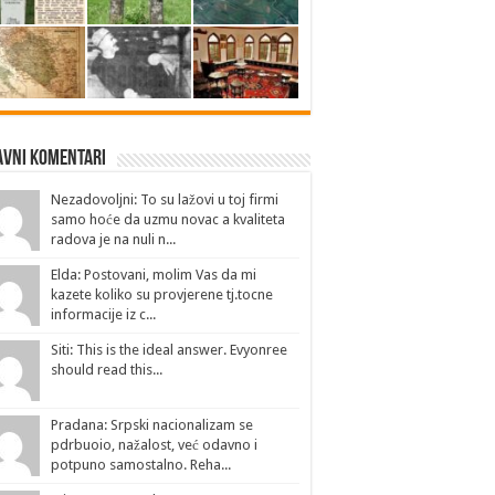
avni Komentari
Nezadovoljni: To su lažovi u toj firmi
samo hoće da uzmu novac a kvaliteta
radova je na nuli n...
Elda: Postovani, molim Vas da mi
kazete koliko su provjerene tj.tocne
informacije iz c...
Siti: This is the ideal answer. Evyonree
should read this...
Pradana: Srpski nacionalizam se
pdrbuoio, nažalost, već odavno i
potpuno samostalno. Reha...