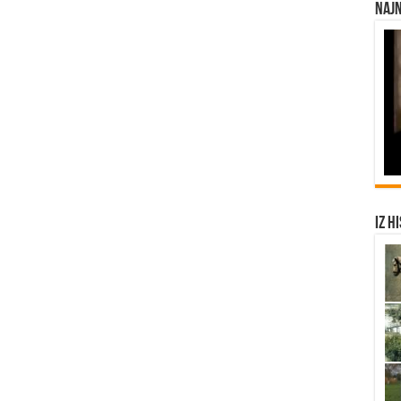
Najn
Iz h