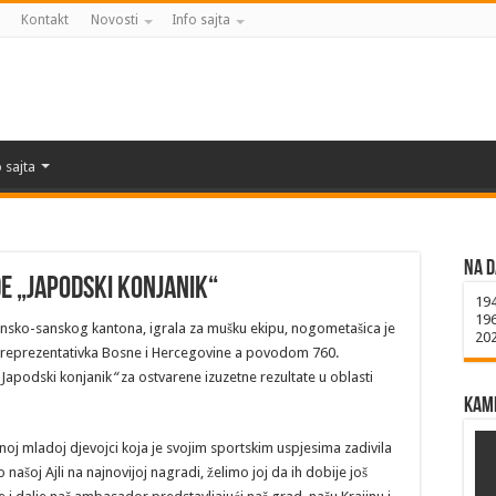
Kontakt
Novosti
Info sajta
 sajta
Na d
de „Japodski konjanik“
19
19
 Unsko-sanskog kantona, igrala za mušku ekipu, nogometašica je
20
, reprezentativka Bosne i Hercegovine a povodom 760.
„
Japodski konjanik
“
za ostvarene izuzetne rezultate u oblasti
Kame
ranoj mladoj djevojci koja je svojim sportskim uspjesima zadivila
 našoj Ajli na najnovijoj nagradi, želimo joj da ih dobije još