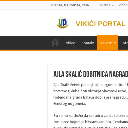
Početna
Video
SUBOTA, 8 AUGUSTA, 2026
Video
Kontakt
Novosti
Info
Ajla Skalić dobitnica nagra
Ajla Skalić četvrti put najbolja nogometašica
hrvatskog kluba ŽNK Viktorija Slavonski Brod
rođendana grada Bihaća dobila je i nagradu
ženskog nogometa.
Svi ćemo se složiti da se radi o zaista talenti
sve i pred kojom je blistava karijera. Čestitamo