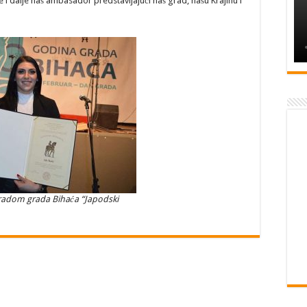
ne i dalje naš ambasador predstavljajući naš grad, našu Krajinu i
agradom grada Bihaća “Japodski