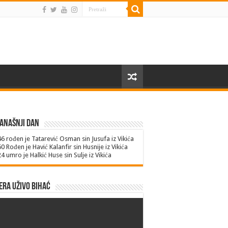
anašnji dan
46
rođen je Tatarević Osman sin Jusufa iz Vikića
60
Rođen je Havić Kalanfir sin Husnije iz Vikića
24
umro je Halkić Huse sin Sulje iz Vikića
ra uživo Bihać