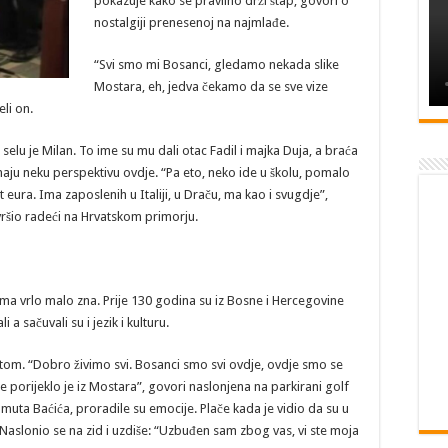
pokazuje kako se pravilno drži štap, govori o
nostalgiji prenesenoj na najmlađe.
“Svi smo mi Bosanci, gledamo nekada slike
Mostara, eh, jedva čekamo da se sve vize
li on.
 selu je Milan. To ime su mu dali otac Fadil i majka Duja, a braća
aju neku perspektivu ovdje. “Pa eto, neko ide u školu, pomalo
t eura. Ima zaposlenih u Italiji, u Draču, ma kao i svugdje”,
vršio radeći na Hrvatskom primorju.
jima vrlo malo zna. Prije 130 godina su iz Bosne i Hercegovine
i a sačuvali su i jezik i kulturu.
ivotom. “Dobro živimo svi. Bosanci smo svi ovdje, ovdje smo se
Moje porijeklo je iz Mostara”, govori naslonjena na parkirani golf
muta Baćića, proradile su emocije. Plače kada je vidio da su u
. Naslonio se na zid i uzdiše: “Uzbuđen sam zbog vas, vi ste moja