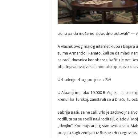
ukinu pa da možemo slobodno putovati” — ve
A vlasnik ovog malog internet kluba i bilijara u
su mu Armando i Renato. Žali se da mladi nem
se radi, dnevnica konobara u kafiću je pet, šes
objašnjava ovaj veseli momak koji je jezik usa
Uzbuđenje zbog posjete iz BiH
U Albaniji ima oko 10.000 Bošnjaka, ali se o n
krenuli ka Turskoj, zaustavili se u Draču, tu ostal
Sabrija Bašić se ne žali, vrlo je zadovoljna ž
rodili, tu su se rodili naši roditelji, djedovi. 
„dvojku”. Kod najstarijeg stanovnika sela, Mah
posjetu stigli zemljaci iz Bosne i Hercegovine