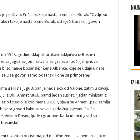
Najn
je proživio. Priča i kako je nastalo ime sela Borak. “Ovdje su
rake i tako je nastalo ime Borak, od riječi baraka”, govori
u do 1948. godine sklapali brakove isključivo iz Bosne i
ze sa Jugoslavijom, zatvara se granica i počinje njihovo
e brzo nauče bosanski: “Žene Albanke, koje se udaju u naše
 U selu se govori samo bosanski i one su primorane.”
Iz h
ima u Firi na jugu Albanije nedaleko od Valone, zatim u Kavaji,
uju iz BiH. Ahmet Mušić pamti jedan susret. “Jedan ministar iz
olazio i sjedio je kod mene u kući”, sjeća se Ahmet. Ipak, zemlja
u bilijara govori kako se vesele kada čuju pjesmu Sa-Sa-
e. Volimo Bosnu, ljude i gradove. Kada idem u grad sa
 bosanski.”
loženi različitim pritiscima, od matične zemlje zanemareni, kroz