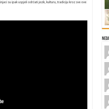
aci su ipak uspjeli održati jezik, kulturu, tradiciju kroz sve ove
Ned