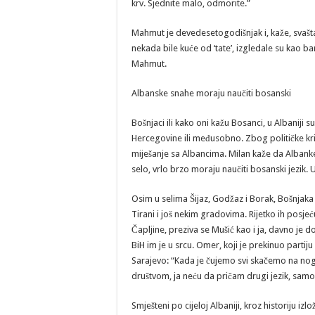
krv. Sjednite malo, odmorite.”
Mahmut je devedesetogodišnjak i, kaže, svašta 
nekada bile kuće od ‘tate’, izgledale su kao ba
Mahmut.
Albanske snahe moraju naučiti bosanski
Bošnjaci ili kako oni kažu Bosanci, u Albaniji s
Hercegovine ili međusobno. Zbog političke kri
miješanje sa Albancima. Milan kaže da Albank
selo, vrlo brzo moraju naučiti bosanski jezik.
Osim u selima Šijaz, Godžaz i Borak, Bošnjaka 
Tirani i još nekim gradovima. Rijetko ih posjeć
Čapljine, preziva se Mušić kao i ja, davno je d
BiH im je u srcu. Omer, koji je prekinuo partij
Sarajevo: “Kada je čujemo svi skačemo na nog
društvom, ja neću da pričam drugi jezik, samo
Smješteni po cijeloj Albaniji, kroz historiju iz