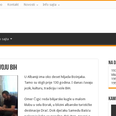
eo
Kontakt
Novosti
Info sajta
o sajta
Na d
voju BiH
19
Vik
U Albaniji ima oko deset hiljada Bošnjaka.
19
Tamo su stigli prije 130 godina. I danas čuvaju
19
jezik, kulturu, tradiciju i vole BiH.
Kame
Omer Čigić reda bilijarske kugle u malom
klubu u selu Borak, u blizini albanske turističke
destinacije Drač. Dok dječaku Samedu Bašiću