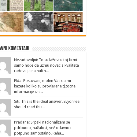
avni Komentari
Nezadovoljni: To su lažovi u toj firmi
samo hoće da uzmu novac a kvaliteta
radova je na nuli n...
Elda: Postovani, molim Vas da mi
kazete koliko su provjerene tj.tocne
informacije iz c...
Siti: This is the ideal answer. Evyonree
should read this...
Pradana: Srpski nacionalizam se
pdrbuoio, nažalost, već odavno i
potpuno samostalno. Reha...