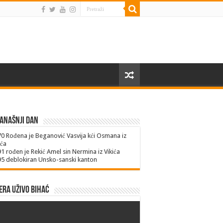
anašnji dan
70
Rođena je Beganović Vasvija kći Osmana iz
ića
91
rođen je Rekić Amel sin Nermina iz Vikića
95
deblokiran Unsko-sanski kanton
ra uživo Bihać